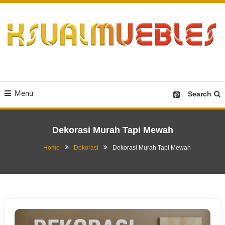
Skip
To
Content
Desain Furniture yang Menginspirasi
Ksualmuebles.com
Menu
Search
Dekorasi Murah Tapi Mewah
Home
Dekorasi
Dekorasi Murah Tapi Mewah