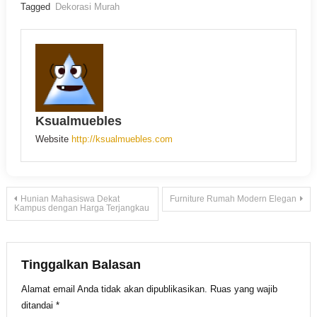
Tagged
Dekorasi Murah
Ksualmuebles
Website
http://ksualmuebles.com
Navigasi
Hunian Mahasiswa Dekat
Furniture Rumah Modern Elegan
Kampus dengan Harga Terjangkau
pos
Tinggalkan Balasan
Alamat email Anda tidak akan dipublikasikan.
Ruas yang wajib
ditandai
*