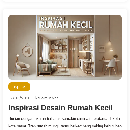
Inspirasi
07/08/2026
ksualmuebles
Inspirasi Desain Rumah Kecil
Hunian dengan ukuran terbatas semakin diminati, terutama di kota-
kota besar. Tren rumah mungil terus berkembang seiring kebutuhan