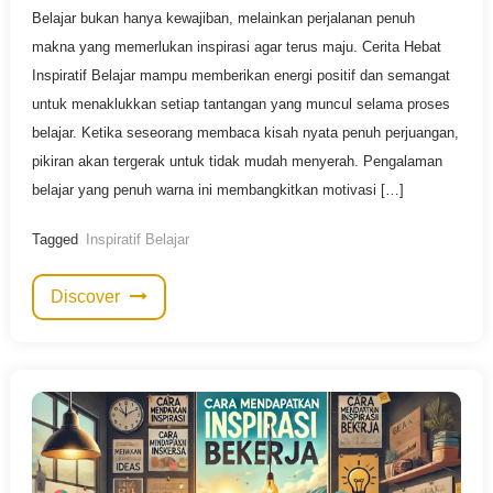
Belajar bukan hanya kewajiban, melainkan perjalanan penuh
makna yang memerlukan inspirasi agar terus maju. Cerita Hebat
Inspiratif Belajar mampu memberikan energi positif dan semangat
untuk menaklukkan setiap tantangan yang muncul selama proses
belajar. Ketika seseorang membaca kisah nyata penuh perjuangan,
pikiran akan tergerak untuk tidak mudah menyerah. Pengalaman
belajar yang penuh warna ini membangkitkan motivasi […]
Tagged
Inspiratif Belajar
Discover