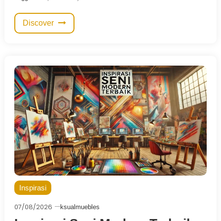
Discover
Inspirasi
07/08/2026
ksualmuebles