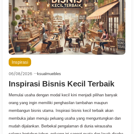
Inspirasi
06/08/2026
ksualmuebles
Inspirasi Bisnis Kecil Terbaik
Memulai usaha dengan modal kecil kini menjadi pilihan banyak
orang yang ingin memiliki penghasilan tambahan maupun
membangun bisnis utama. Inspirasi bisnis kecil terbaik akan
membuka jalan menuju peluang usaha yang menguntungkan dan
mudah dijalankan. Berbekal pengalaman di dunia wirausaha
selama bertahun-tahun, peluang ini sangat nyata dan layak dicoba