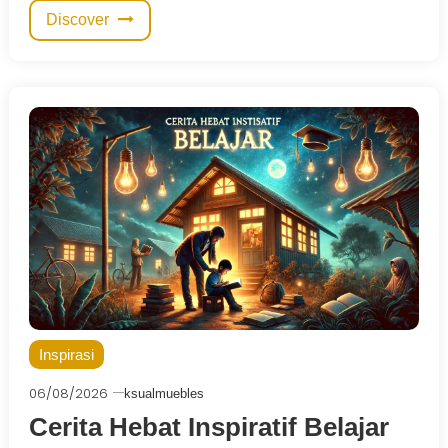
Discover
Inspirasi
06/08/2026
ksualmuebles
Cerita Hebat Inspiratif Belajar