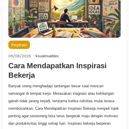
Inspirasi
06/08/2026
ksualmuebles
Cara Mendapatkan Inspirasi
Bekerja
Banyak orang menghadapi tantangan besar saat mencari
semangat di tempat kerja. Merasakan stagnasi atau kehilangan
gairah tidak jarang terjadi, terutama ketika rutinitas mulai terasa
membosankan. Cara Mendapatkan Inspirasi Bekerja menjadi topik
penting agar seseorang bisa terus bergerak maju dengan motivasi
dan produktivitas tinggi setiap hari. Inspirasi bekerja berperan