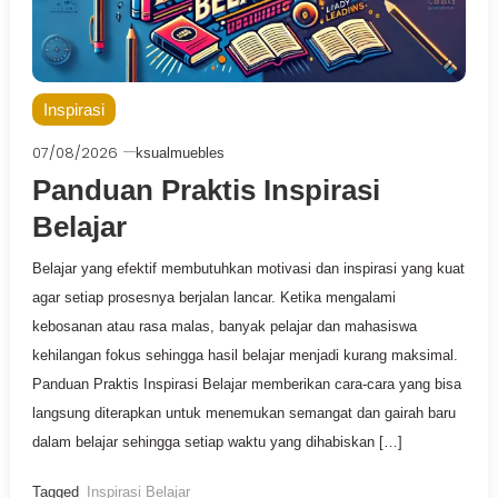
Inspirasi
07/08/2026
ksualmuebles
Panduan Praktis Inspirasi
Belajar
Belajar yang efektif membutuhkan motivasi dan inspirasi yang kuat
agar setiap prosesnya berjalan lancar. Ketika mengalami
kebosanan atau rasa malas, banyak pelajar dan mahasiswa
kehilangan fokus sehingga hasil belajar menjadi kurang maksimal.
Panduan Praktis Inspirasi Belajar memberikan cara-cara yang bisa
langsung diterapkan untuk menemukan semangat dan gairah baru
dalam belajar sehingga setiap waktu yang dihabiskan […]
Tagged
Inspirasi Belajar