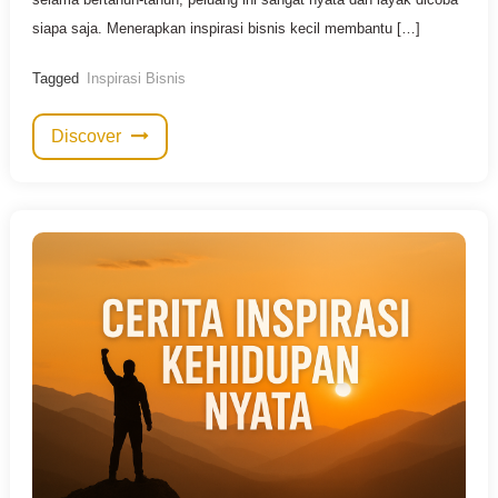
siapa saja. Menerapkan inspirasi bisnis kecil membantu […]
Tagged
Inspirasi Bisnis
Discover