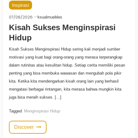
Inspirasi
07/08/2026
ksualmuebles
Kisah Sukses Menginspirasi
Hidup
Kisah Sukses Menginspirasi Hidup sering kali menjadi sumber
motivasi yang kuat bagi orang-orang yang merasa terperangkap
dalam rutinitas atau kesulitan hidup. Setiap cerita memiliki pesan
penting yang bisa membuka wawasan dan mengubah pola pikir
kita. Ketika kita mendengarkan kisah orang lain yang berhasil
mengatasi berbagai rintangan, kita merasa bahwa mungkin kita
juga bisa meraih sukses. […]
Tagged
Menginspirasi Hidup
Discover