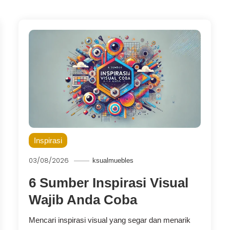
Inspirasi
03/08/2026
ksualmuebles
6 Sumber Inspirasi Visual
Wajib Anda Coba
Mencari inspirasi visual yang segar dan menarik