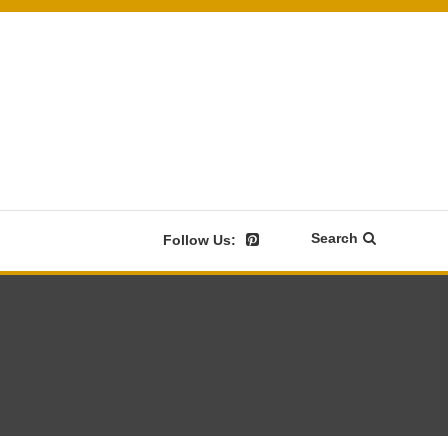
Search
Follow Us: