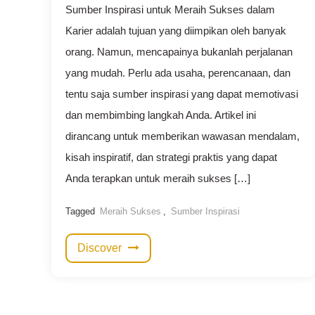
Sumber Inspirasi untuk Meraih Sukses dalam
Karier adalah tujuan yang diimpikan oleh banyak
orang. Namun, mencapainya bukanlah perjalanan
yang mudah. Perlu ada usaha, perencanaan, dan
tentu saja sumber inspirasi yang dapat memotivasi
dan membimbing langkah Anda. Artikel ini
dirancang untuk memberikan wawasan mendalam,
kisah inspiratif, dan strategi praktis yang dapat
Anda terapkan untuk meraih sukses […]
Tagged
Meraih Sukses
,
Sumber Inspirasi
Discover