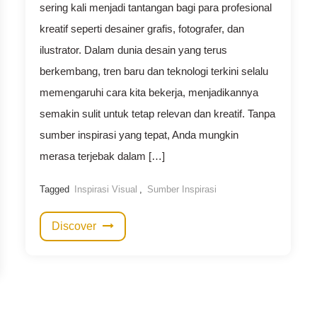
sering kali menjadi tantangan bagi para profesional
kreatif seperti desainer grafis, fotografer, dan
ilustrator. Dalam dunia desain yang terus
berkembang, tren baru dan teknologi terkini selalu
memengaruhi cara kita bekerja, menjadikannya
semakin sulit untuk tetap relevan dan kreatif. Tanpa
sumber inspirasi yang tepat, Anda mungkin
merasa terjebak dalam […]
Tagged
Inspirasi Visual
,
Sumber Inspirasi
Discover