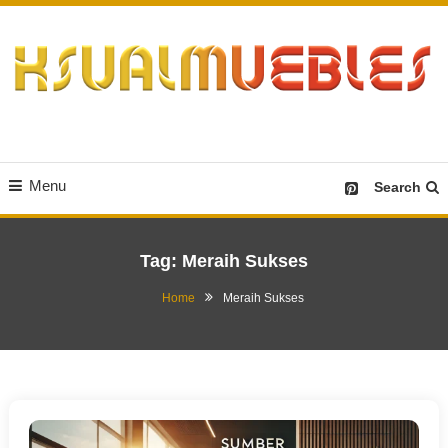
Skip
To
Content
Desain Furniture yang Menginspirasi
Ksualmuebles.com
Menu
Search
Tag:
Meraih Sukses
Home
Meraih Sukses