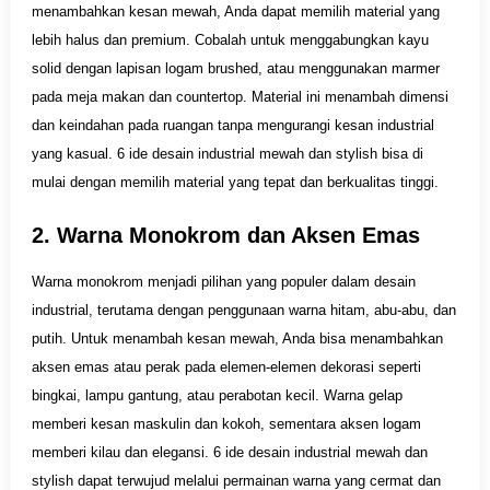
menambahkan kesan mewah, Anda dapat memilih material yang
lebih halus dan premium. Cobalah untuk menggabungkan kayu
solid dengan lapisan logam brushed, atau menggunakan marmer
pada meja makan dan countertop. Material ini menambah dimensi
dan keindahan pada ruangan tanpa mengurangi kesan industrial
yang kasual. 6 ide desain industrial mewah dan stylish bisa di
mulai dengan memilih material yang tepat dan berkualitas tinggi.
2. Warna Monokrom dan Aksen Emas
Warna monokrom menjadi pilihan yang populer dalam desain
industrial, terutama dengan penggunaan warna hitam, abu-abu, dan
putih. Untuk menambah kesan mewah, Anda bisa menambahkan
aksen emas atau perak pada elemen-elemen dekorasi seperti
bingkai, lampu gantung, atau perabotan kecil. Warna gelap
memberi kesan maskulin dan kokoh, sementara aksen logam
memberi kilau dan elegansi. 6 ide desain industrial mewah dan
stylish dapat terwujud melalui permainan warna yang cermat dan