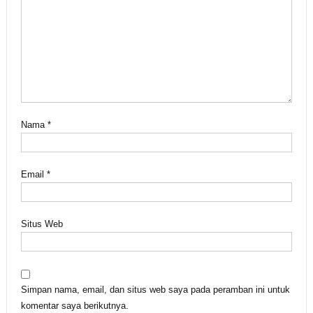
Nama
*
Email
*
Situs Web
Simpan nama, email, dan situs web saya pada peramban ini untuk
komentar saya berikutnya.