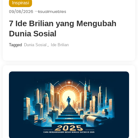
Inspirasi
09/08/2026
ksualmuebles
7 Ide Brilian yang Mengubah
Dunia Sosial
Tagged
Dunia Sosial
,
Ide Brilian