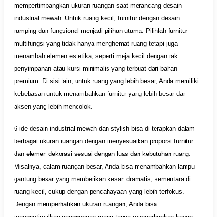
mempertimbangkan ukuran ruangan saat merancang desain
industrial mewah. Untuk ruang kecil, furnitur dengan desain
ramping dan fungsional menjadi pilihan utama. Pilihlah furnitur
multifungsi yang tidak hanya menghemat ruang tetapi juga
menambah elemen estetika, seperti meja kecil dengan rak
penyimpanan atau kursi minimalis yang terbuat dari bahan
premium. Di sisi lain, untuk ruang yang lebih besar, Anda memiliki
kebebasan untuk menambahkan furnitur yang lebih besar dan
aksen yang lebih mencolok.
6 ide desain industrial mewah dan stylish bisa di terapkan dalam
berbagai ukuran ruangan dengan menyesuaikan proporsi furnitur
dan elemen dekorasi sesuai dengan luas dan kebutuhan ruang.
Misalnya, dalam ruangan besar, Anda bisa menambahkan lampu
gantung besar yang memberikan kesan dramatis, sementara di
ruang kecil, cukup dengan pencahayaan yang lebih terfokus.
Dengan memperhatikan ukuran ruangan, Anda bisa
mengoptimalkan penggunaan ruang tanpa mengorbankan kesan