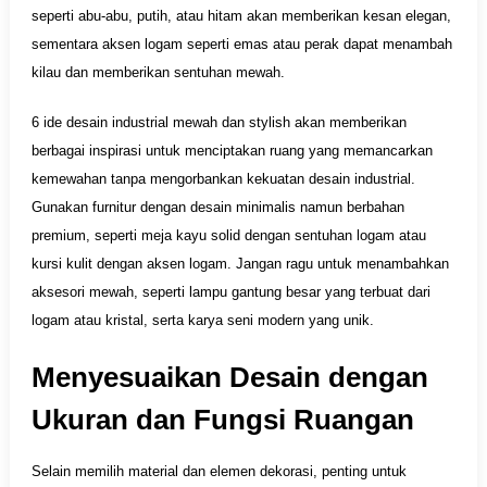
seperti abu-abu, putih, atau hitam akan memberikan kesan elegan,
sementara aksen logam seperti emas atau perak dapat menambah
kilau dan memberikan sentuhan mewah.
6 ide desain industrial mewah dan stylish akan memberikan
berbagai inspirasi untuk menciptakan ruang yang memancarkan
kemewahan tanpa mengorbankan kekuatan desain industrial.
Gunakan furnitur dengan desain minimalis namun berbahan
premium, seperti meja kayu solid dengan sentuhan logam atau
kursi kulit dengan aksen logam. Jangan ragu untuk menambahkan
aksesori mewah, seperti lampu gantung besar yang terbuat dari
logam atau kristal, serta karya seni modern yang unik.
Menyesuaikan Desain dengan
Ukuran dan Fungsi Ruangan
Selain memilih material dan elemen dekorasi, penting untuk