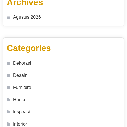
Archives
Agustus 2026
Categories
Dekorasi
Desain
Furniture
Hunian
Inspirasi
Interior