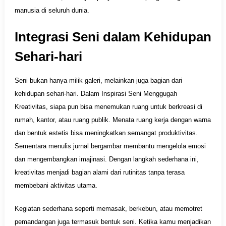
manusia di seluruh dunia.
Integrasi Seni dalam Kehidupan
Sehari-hari
Seni bukan hanya milik galeri, melainkan juga bagian dari
kehidupan sehari-hari. Dalam Inspirasi Seni Menggugah
Kreativitas, siapa pun bisa menemukan ruang untuk berkreasi di
rumah, kantor, atau ruang publik. Menata ruang kerja dengan warna
dan bentuk estetis bisa meningkatkan semangat produktivitas.
Sementara menulis jurnal bergambar membantu mengelola emosi
dan mengembangkan imajinasi. Dengan langkah sederhana ini,
kreativitas menjadi bagian alami dari rutinitas tanpa terasa
membebani aktivitas utama.
Kegiatan sederhana seperti memasak, berkebun, atau memotret
pemandangan juga termasuk bentuk seni. Ketika kamu menjadikan