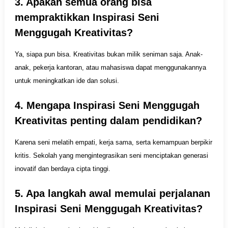
3. Apakah semua orang bisa
mempraktikkan Inspirasi Seni
Menggugah Kreativitas?
Ya, siapa pun bisa. Kreativitas bukan milik seniman saja. Anak-
anak, pekerja kantoran, atau mahasiswa dapat menggunakannya
untuk meningkatkan ide dan solusi.
4. Mengapa Inspirasi Seni Menggugah
Kreativitas penting dalam pendidikan?
Karena seni melatih empati, kerja sama, serta kemampuan berpikir
kritis. Sekolah yang mengintegrasikan seni menciptakan generasi
inovatif dan berdaya cipta tinggi.
5. Apa langkah awal memulai perjalanan
Inspirasi Seni Menggugah Kreativitas?