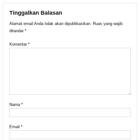
pos
Tinggalkan Balasan
Alamat email Anda tidak akan dipublikasikan.
Ruas yang wajib
ditandai
*
Komentar
*
Nama
*
Email
*