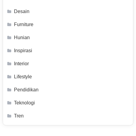
Desain
Furniture
Hunian
Inspirasi
Interior
Lifestyle
Pendidikan
Teknologi
Tren