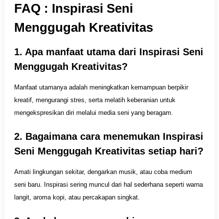
FAQ :
Inspirasi Seni
Menggugah Kreativitas
1. Apa manfaat utama dari Inspirasi Seni
Menggugah Kreativitas?
Manfaat utamanya adalah meningkatkan kemampuan berpikir
kreatif, mengurangi stres, serta melatih keberanian untuk
mengekspresikan diri melalui media seni yang beragam.
2. Bagaimana cara menemukan Inspirasi
Seni Menggugah Kreativitas setiap hari?
Amati lingkungan sekitar, dengarkan musik, atau coba medium
seni baru. Inspirasi sering muncul dari hal sederhana seperti warna
langit, aroma kopi, atau percakapan singkat.