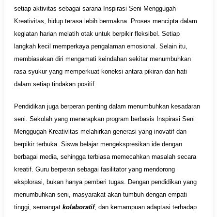
setiap aktivitas sebagai sarana Inspirasi Seni Menggugah
Kreativitas, hidup terasa lebih bermakna. Proses mencipta dalam
kegiatan harian melatih otak untuk berpikir fleksibel. Setiap
langkah kecil memperkaya pengalaman emosional. Selain itu,
membiasakan diri mengamati keindahan sekitar menumbuhkan
rasa syukur yang memperkuat koneksi antara pikiran dan hati
dalam setiap tindakan positif.
Pendidikan juga berperan penting dalam menumbuhkan kesadaran
seni. Sekolah yang menerapkan program berbasis Inspirasi Seni
Menggugah Kreativitas melahirkan generasi yang inovatif dan
berpikir terbuka. Siswa belajar mengekspresikan ide dengan
berbagai media, sehingga terbiasa memecahkan masalah secara
kreatif. Guru berperan sebagai fasilitator yang mendorong
eksplorasi, bukan hanya pemberi tugas. Dengan pendidikan yang
menumbuhkan seni, masyarakat akan tumbuh dengan empati
tinggi, semangat
kolaboratif
, dan kemampuan adaptasi terhadap