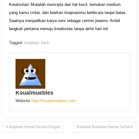
Kreativitas! Mulailah mencipta dari hal kecil, temukan medium
yang kamu cintai, dan biarkan imajinasimu berbicara tanpa batas.
Saatnya menjadikan karya seni sebagai cermin jiwamu. Ambil
langkah pertama menuju kreativitas tanpa akhir hari ini!
Tagged
Inspirasi Seni
Ksualmuebles
Website
http://ksualmuebles.com
Navigasi
Inspirasi Hebat Desain Elegan
Rahasia Rutinitas Harian Sehat