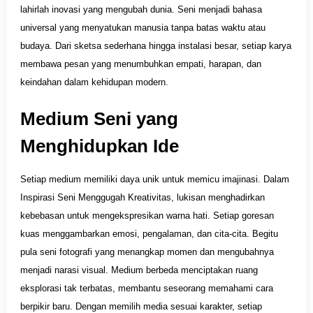
lahirlah inovasi yang mengubah dunia. Seni menjadi bahasa
universal yang menyatukan manusia tanpa batas waktu atau
budaya. Dari sketsa sederhana hingga instalasi besar, setiap karya
membawa pesan yang menumbuhkan empati, harapan, dan
keindahan dalam kehidupan modern.
Medium Seni yang
Menghidupkan Ide
Setiap medium memiliki daya unik untuk memicu imajinasi. Dalam
Inspirasi Seni Menggugah Kreativitas, lukisan menghadirkan
kebebasan untuk mengekspresikan warna hati. Setiap goresan
kuas menggambarkan emosi, pengalaman, dan cita-cita. Begitu
pula seni fotografi yang menangkap momen dan mengubahnya
menjadi narasi visual. Medium berbeda menciptakan ruang
eksplorasi tak terbatas, membantu seseorang memahami cara
berpikir baru. Dengan memilih media sesuai karakter, setiap