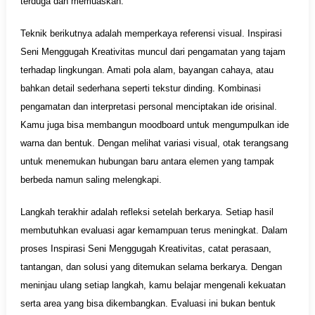
terduga dan memuaskan.
Teknik berikutnya adalah memperkaya referensi visual. Inspirasi
Seni Menggugah Kreativitas muncul dari pengamatan yang tajam
terhadap lingkungan. Amati pola alam, bayangan cahaya, atau
bahkan detail sederhana seperti tekstur dinding. Kombinasi
pengamatan dan interpretasi personal menciptakan ide orisinal.
Kamu juga bisa membangun moodboard untuk mengumpulkan ide
warna dan bentuk. Dengan melihat variasi visual, otak terangsang
untuk menemukan hubungan baru antara elemen yang tampak
berbeda namun saling melengkapi.
Langkah terakhir adalah refleksi setelah berkarya. Setiap hasil
membutuhkan evaluasi agar kemampuan terus meningkat. Dalam
proses Inspirasi Seni Menggugah Kreativitas, catat perasaan,
tantangan, dan solusi yang ditemukan selama berkarya. Dengan
meninjau ulang setiap langkah, kamu belajar mengenali kekuatan
serta area yang bisa dikembangkan. Evaluasi ini bukan bentuk