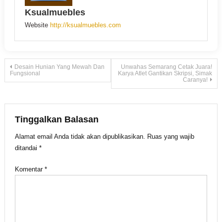
Ksualmuebles
Website
http://ksualmuebles.com
Navigasi
Desain Hunian Yang Mewah Dan
Unwahas Semarang Cetak Juara!
Fungsional
Karya Atlet Gantikan Skripsi, Simak
Caranya!
pos
Tinggalkan Balasan
Alamat email Anda tidak akan dipublikasikan.
Ruas yang wajib
ditandai
*
Komentar
*