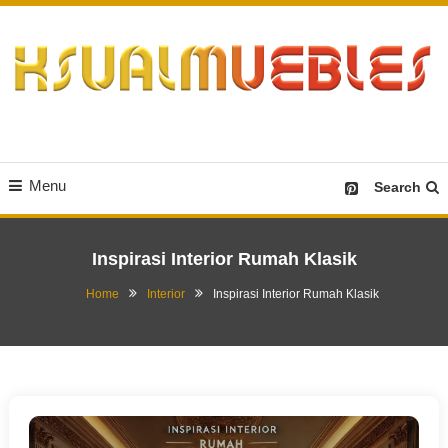
Skip
To
Content
Desain Furniture yang Menginspirasi
Ksualmuebles.com
Menu
Search
Inspirasi Interior Rumah Klasik
Home
Interior
Inspirasi Interior Rumah Klasik