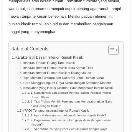
memperjelas arah desain rumah. Pemilihan furniture yang sesuai,
warna cat, dan ornamen menjadi aspek penting agar rumah tampil
mewah tanpa terkesan berlebihan. Melalui paduan elemen ini,
hunian klasik tampil lebih hidup dan memberikan pengalaman
tinggal yang menyenangkan.
Table of Contents
Karakteristik Desain Interior Rumah Klasik
Inspirasi Desain Ruang Tamu Klasik
Inspirasi Interior Rumah Klasik pada Kamar Tidur
Inspirasi Interior Rumah Klasik di Ruang Makan
Tips Memilih Furniture dan Dekorasi untuk Rumah Klasik
Cara Menggabungkan Gaya Klasik dengan Sentuhan Modern
Kesalahan yang Harus Dihindari Saat Mendesain Interior Klasik
1. Karakteristik dan Elemen Penting dalam Inspirasi Interior
Rumah Klasik
2. Tips Praktis Memilih Furniture dan Menggabungkan Gaya
Klasik dengan Modern
(FAQ) Tentang Inspirasi Interior Rumah Klasik
1. Apa ciri khas utama dari desain interior rumah klasik?
2. Bagaimana cara memadukan gaya klasik dengan desain
modern?
3. Apa warna cat yang cocok untuk rumah dengan gaya