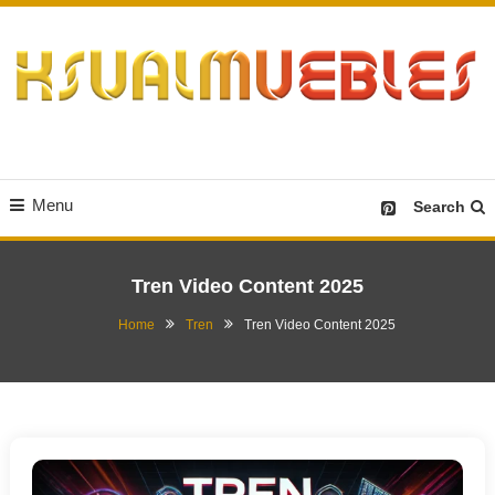
Skip
To
Content
Desain Furniture yang Menginspirasi
Ksualmuebles.com
Menu
Search
Tren Video Content 2025
Home
Tren
Tren Video Content 2025