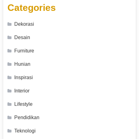
Categories
Dekorasi
Desain
Furniture
Hunian
Inspirasi
Interior
Lifestyle
Pendidikan
Teknologi