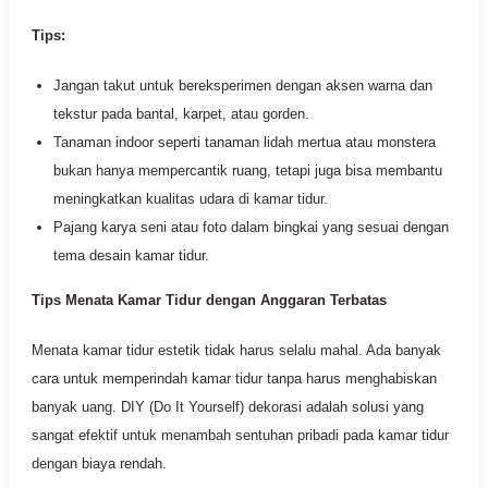
Tips:
Jangan takut untuk bereksperimen dengan aksen warna dan
tekstur pada bantal, karpet, atau gorden.
Tanaman indoor seperti tanaman lidah mertua atau monstera
bukan hanya mempercantik ruang, tetapi juga bisa membantu
meningkatkan kualitas udara di kamar tidur.
Pajang karya seni atau foto dalam bingkai yang sesuai dengan
tema desain kamar tidur.
Tips Menata Kamar Tidur dengan Anggaran Terbatas
Menata kamar tidur estetik tidak harus selalu mahal. Ada banyak
cara untuk memperindah kamar tidur tanpa harus menghabiskan
banyak uang. DIY (Do It Yourself) dekorasi adalah solusi yang
sangat efektif untuk menambah sentuhan pribadi pada kamar tidur
dengan biaya rendah.