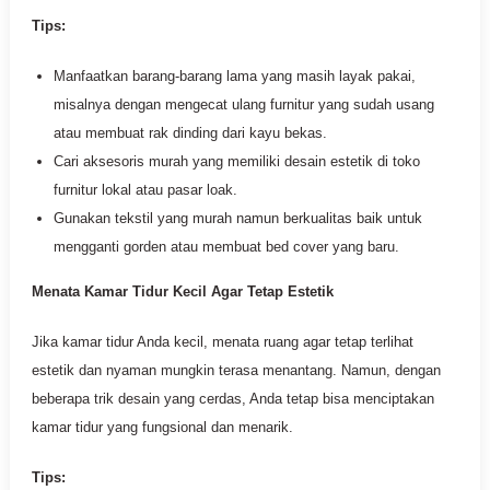
Tips:
Manfaatkan barang-barang lama yang masih layak pakai,
misalnya dengan mengecat ulang furnitur yang sudah usang
atau membuat rak dinding dari kayu bekas.
Cari aksesoris murah yang memiliki desain estetik di toko
furnitur lokal atau pasar loak.
Gunakan tekstil yang murah namun berkualitas baik untuk
mengganti gorden atau membuat bed cover yang baru.
Menata Kamar Tidur Kecil Agar Tetap Estetik
Jika kamar tidur Anda kecil, menata ruang agar tetap terlihat
estetik dan nyaman mungkin terasa menantang. Namun, dengan
beberapa trik desain yang cerdas, Anda tetap bisa menciptakan
kamar tidur yang fungsional dan menarik.
Tips: