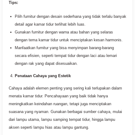
Tips:
Pilih furnitur dengan desain sederhana yang tidak terlalu banyak
detail agar kamar tidur terlihat lebih luas.
Gunakan furnitur dengan warna atau bahan yang selaras
dengan tema kamar tidur untuk menciptakan kesan harmonis.
Manfaatkan furnitur yang bisa menyimpan barang-barang
secara efisien, seperti tempat tidur dengan laci atau lemari
dengan rak yang dapat disesuaikan.
Penataan Cahaya yang Estetik
Cahaya adalah elemen penting yang sering kali terlupakan dalam
menata kamar tidur. Pencahayaan yang baik tidak hanya
meningkatkan keindahan ruangan, tetapi juga menciptakan
suasana yang nyaman. Gunakan berbagai sumber cahaya, mulai
dari lampu utama, lampu samping tempat tidur, hingga lampu
aksen seperti lampu hias atau lampu gantung.