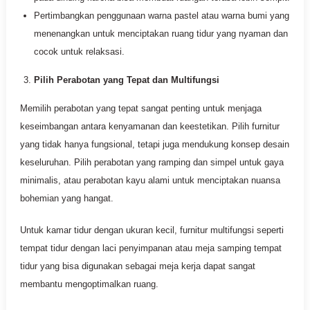
Pertimbangkan penggunaan warna pastel atau warna bumi yang
menenangkan untuk menciptakan ruang tidur yang nyaman dan
cocok untuk relaksasi.
Pilih Perabotan yang Tepat dan Multifungsi
Memilih perabotan yang tepat sangat penting untuk menjaga
keseimbangan antara kenyamanan dan keestetikan. Pilih furnitur
yang tidak hanya fungsional, tetapi juga mendukung konsep desain
keseluruhan. Pilih perabotan yang ramping dan simpel untuk gaya
minimalis, atau perabotan kayu alami untuk menciptakan nuansa
bohemian yang hangat.
Untuk kamar tidur dengan ukuran kecil, furnitur multifungsi seperti
tempat tidur dengan laci penyimpanan atau meja samping tempat
tidur yang bisa digunakan sebagai meja kerja dapat sangat
membantu mengoptimalkan ruang.