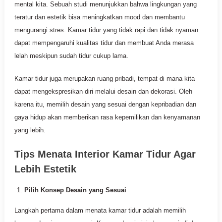
mental kita. Sebuah studi menunjukkan bahwa lingkungan yang
teratur dan estetik bisa meningkatkan mood dan membantu
mengurangi stres. Kamar tidur yang tidak rapi dan tidak nyaman
dapat mempengaruhi kualitas tidur dan membuat Anda merasa
lelah meskipun sudah tidur cukup lama.
Kamar tidur juga merupakan ruang pribadi, tempat di mana kita
dapat mengekspresikan diri melalui desain dan dekorasi. Oleh
karena itu, memilih desain yang sesuai dengan kepribadian dan
gaya hidup akan memberikan rasa kepemilikan dan kenyamanan
yang lebih.
Tips Menata Interior Kamar Tidur Agar
Lebih Estetik
Pilih Konsep Desain yang Sesuai
Langkah pertama dalam menata kamar tidur adalah memilih