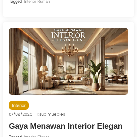
Tagged
Interior Rumah
Interior
07/08/2026
ksualmuebles
Gaya Menawan Interior Elegan