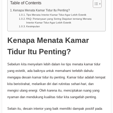
Table of Contents
Kenapa Menata Kamar Tidur Itu Penting?
Tips Menata Interior Kamar Tidur Agar Lebih Estetik
FAQ: Pertanyaan yang Sering Diajukan tentang Menata
Interior Kamar Tidur Agar Lebih Estetik
Kesimpulan
Kenapa Menata Kamar
Tidur Itu Penting?
Sebelum kita menyelam lebih dalam ke tips menata kamar tidur
yang estetik, ada baiknya untuk memahami terlebih dahulu
mengapa desain kamar tidur itu penting. Kamar tidur adalah tempat
kita beristirahat, melarikan diri dari rutinitas sehari-hari, dan
mengisi ulang energi. Oleh karena itu, menciptakan ruang yang
nyaman dan mendukung kualitas tidur kita sangatlah penting.
Selain itu, desain interior yang baik memiliki dampak positif pada