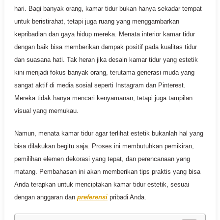
hari. Bagi banyak orang, kamar tidur bukan hanya sekadar tempat
untuk beristirahat, tetapi juga ruang yang menggambarkan
kepribadian dan gaya hidup mereka. Menata interior kamar tidur
dengan baik bisa memberikan dampak positif pada kualitas tidur
dan suasana hati. Tak heran jika desain kamar tidur yang estetik
kini menjadi fokus banyak orang, terutama generasi muda yang
sangat aktif di media sosial seperti Instagram dan Pinterest.
Mereka tidak hanya mencari kenyamanan, tetapi juga tampilan
visual yang memukau.
Namun, menata kamar tidur agar terlihat estetik bukanlah hal yang
bisa dilakukan begitu saja. Proses ini membutuhkan pemikiran,
pemilihan elemen dekorasi yang tepat, dan perencanaan yang
matang. Pembahasan ini akan memberikan tips praktis yang bisa
Anda terapkan untuk menciptakan kamar tidur estetik, sesuai
dengan anggaran dan
preferensi
pribadi Anda.