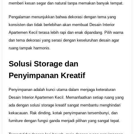
memberi kesan segar dan natural tanpa memakan banyak tempat.
Pengalaman menunjukkan bahwa dekorasi dengan tema yang
konsisten dan tidak berlebihan akan membuat Desain Interior
Apartemen Kecil terasa lebih rapi dan enak dipandang. Pilih warna
dan tema dekorasi yang serasi dengan keseluruhan desain agar
ruang tampak harmonis.
Solusi Storage dan
Penyimpanan Kreatif
Penyimpanan adalah kunci utama dalam menjaga keteraturan
Desain Interior Apartemen Kecil. Memanfaatkan setiap ruang yang
ada dengan solusi storage kreatif sangat membantu menghindari
kekacauan. Rak dinding, kotak penyimpanan tersembunyi, dan
furniture dengan fungsi ganda menjadi pilihan yang sangat tepat.