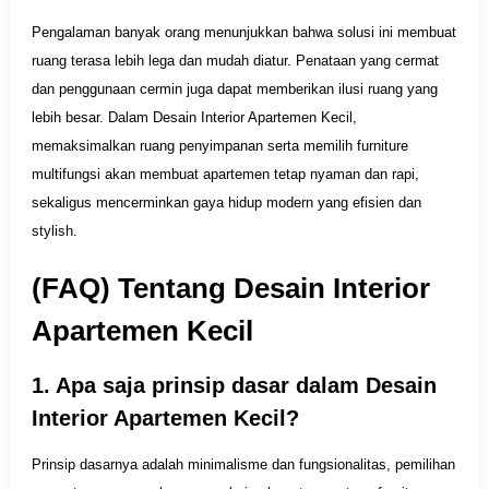
Pengalaman banyak orang menunjukkan bahwa solusi ini membuat
ruang terasa lebih lega dan mudah diatur. Penataan yang cermat
dan penggunaan cermin juga dapat memberikan ilusi ruang yang
lebih besar. Dalam Desain Interior Apartemen Kecil,
memaksimalkan ruang penyimpanan serta memilih furniture
multifungsi akan membuat apartemen tetap nyaman dan rapi,
sekaligus mencerminkan gaya hidup modern yang efisien dan
stylish.
(FAQ) Tentang
Desain Interior
Apartemen
Kecil
1. Apa saja prinsip dasar dalam Desain
Interior Apartemen Kecil?
Prinsip dasarnya adalah minimalisme dan fungsionalitas, pemilihan