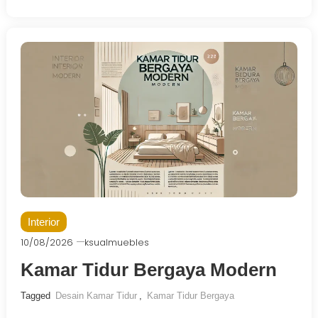
Interior
10/08/2026
ksualmuebles
Kamar Tidur Bergaya Modern
Tagged
Desain Kamar Tidur
,
Kamar Tidur Bergaya