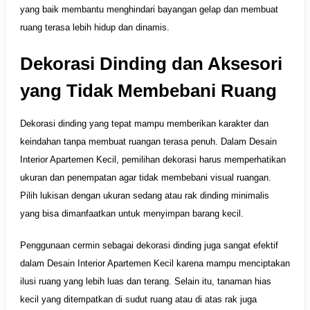
yang baik membantu menghindari bayangan gelap dan membuat
ruang terasa lebih hidup dan dinamis.
Dekorasi Dinding dan Aksesori
yang Tidak Membebani Ruang
Dekorasi dinding yang tepat mampu memberikan karakter dan
keindahan tanpa membuat ruangan terasa penuh. Dalam Desain
Interior Apartemen Kecil, pemilihan dekorasi harus memperhatikan
ukuran dan penempatan agar tidak membebani visual ruangan.
Pilih lukisan dengan ukuran sedang atau rak dinding minimalis
yang bisa dimanfaatkan untuk menyimpan barang kecil.
Penggunaan cermin sebagai dekorasi dinding juga sangat efektif
dalam Desain Interior Apartemen Kecil karena mampu menciptakan
ilusi ruang yang lebih luas dan terang. Selain itu, tanaman hias
kecil yang ditempatkan di sudut ruang atau di atas rak juga