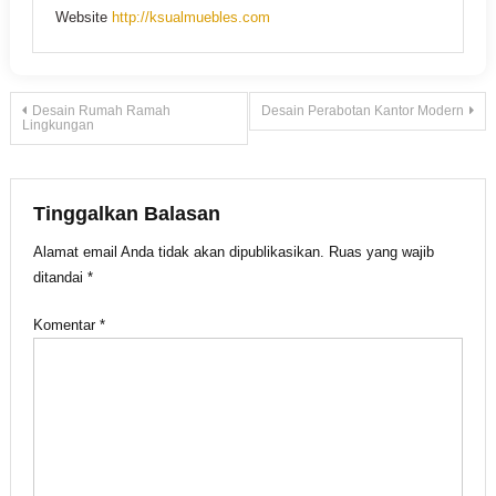
Website
http://ksualmuebles.com
Navigasi
Desain Rumah Ramah
Desain Perabotan Kantor Modern
Lingkungan
pos
Tinggalkan Balasan
Alamat email Anda tidak akan dipublikasikan.
Ruas yang wajib
ditandai
*
Komentar
*