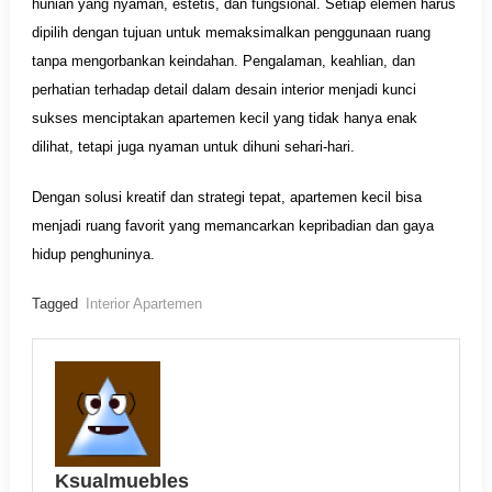
hunian yang nyaman, estetis, dan fungsional. Setiap elemen harus
dipilih dengan tujuan untuk memaksimalkan penggunaan ruang
tanpa mengorbankan keindahan. Pengalaman, keahlian, dan
perhatian terhadap detail dalam desain interior menjadi kunci
sukses menciptakan apartemen kecil yang tidak hanya enak
dilihat, tetapi juga nyaman untuk dihuni sehari-hari.
Dengan solusi kreatif dan strategi tepat, apartemen kecil bisa
menjadi ruang favorit yang memancarkan kepribadian dan gaya
hidup penghuninya.
Tagged
Interior Apartemen
Ksualmuebles