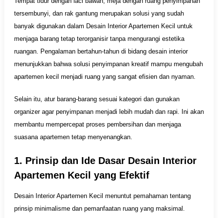
Tempat tidur dengan laci bawah, meja dengan ruang penyimpanan
tersembunyi, dan rak gantung merupakan solusi yang sudah
banyak digunakan dalam Desain Interior Apartemen Kecil untuk
menjaga barang tetap terorganisir tanpa mengurangi estetika
ruangan. Pengalaman bertahun-tahun di bidang desain interior
menunjukkan bahwa solusi penyimpanan kreatif mampu mengubah
apartemen kecil menjadi ruang yang sangat efisien dan nyaman.
Selain itu, atur barang-barang sesuai kategori dan gunakan
organizer agar penyimpanan menjadi lebih mudah dan rapi. Ini akan
membantu mempercepat proses pembersihan dan menjaga
suasana apartemen tetap menyenangkan.
1. Prinsip dan Ide Dasar Desain Interior
Apartemen Kecil yang Efektif
Desain Interior Apartemen Kecil menuntut pemahaman tentang
prinsip minimalisme dan pemanfaatan ruang yang maksimal.