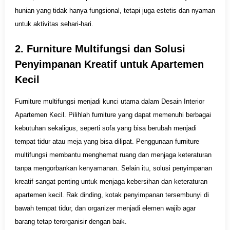
hunian yang tidak hanya fungsional, tetapi juga estetis dan nyaman
untuk aktivitas sehari-hari.
2. Furniture Multifungsi dan Solusi
Penyimpanan Kreatif untuk Apartemen
Kecil
Furniture multifungsi menjadi kunci utama dalam Desain Interior
Apartemen Kecil. Pilihlah furniture yang dapat memenuhi berbagai
kebutuhan sekaligus, seperti sofa yang bisa berubah menjadi
tempat tidur atau meja yang bisa dilipat. Penggunaan furniture
multifungsi membantu menghemat ruang dan menjaga keteraturan
tanpa mengorbankan kenyamanan. Selain itu, solusi penyimpanan
kreatif sangat penting untuk menjaga kebersihan dan keteraturan
apartemen kecil. Rak dinding, kotak penyimpanan tersembunyi di
bawah tempat tidur, dan organizer menjadi elemen wajib agar
barang tetap terorganisir dengan baik.