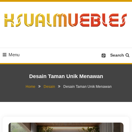
Skip
To
Content
Desain Furniture yang Menginspirasi
Ksualmuebles.com
Menu
Search
Desain Taman Unik Menawan
Home
Desain
Desain Taman Unik Menawan