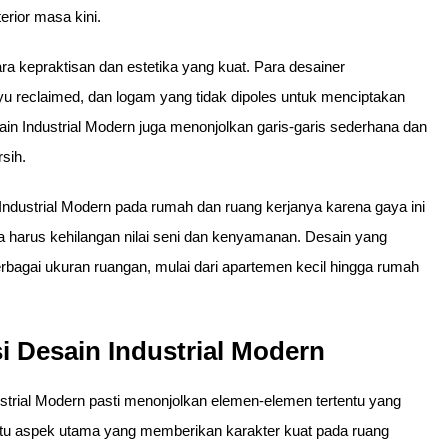
erior masa kini.
 kepraktisan dan estetika yang kuat. Para desainer
yu reclaimed, dan logam yang tidak dipoles untuk menciptakan
sain Industrial Modern juga menonjolkan garis-garis sederhana dan
sih.
Industrial Modern pada rumah dan ruang kerjanya karena gaya ini
 harus kehilangan nilai seni dan kenyamanan. Desain yang
berbagai ukuran ruangan, mulai dari apartemen kecil hingga rumah
i Desain Industrial Modern
strial Modern pasti menonjolkan elemen-elemen tertentu yang
atu aspek utama yang memberikan karakter kuat pada ruang