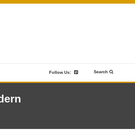
Search
Follow Us:
odern