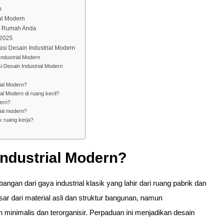
n
al Modern
di Rumah Anda
 2025
rasi Desain Industrial Modern
Industrial Modern
i Desain Industrial Modern
ial Modern?
al Modern di ruang kecil?
dern?
rial modern?
k ruang kerja?
 Industrial Modern?
ngan dari gaya industrial klasik yang lahir dari ruang pabrik dan
ar dari material asli dan struktur bangunan, namun
inimalis dan terorganisir. Perpaduan ini menjadikan desain