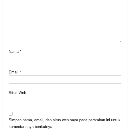
Nama
*
Email
*
Situs Web
Simpan nama, email, dan situs web saya pada peramban ini untuk
komentar saya berikutnya.