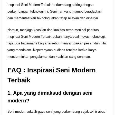
Inspirasi Seni Modern Terbaik berkembang seiring dengan
perkembangan teknologi ini. Seniman yang mampu beradaptasi
dan memanfaatkan teknologi akan tetap relevan dan dihargai.
Namun, menjaga keaslian dan kualitas tetap menjadi prioritas.
Inspirasi Seni Modern Terbaik bukan hanya soal inovasi teknologi,
tapi juga bagaimana karya tersebut menyampaikan pesan dan nilai
yang mendalam. Kepercayaan audiens tercipta ketika karya
mencerminkan pengalaman dan keahlian sang seniman.
FAQ : Inspirasi Seni Modern
Terbaik
1. Apa yang dimaksud dengan seni
modern?
Seni modern adalah gaya seni yang berkembang sejak akhir abad