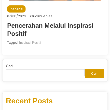
Inspirasi
07/08/2026
ksualmuebles
Pencerahan Melalui Inspirasi
Positif
Tagged
Inspirasi Positif
Cari
Cari
Recent Posts