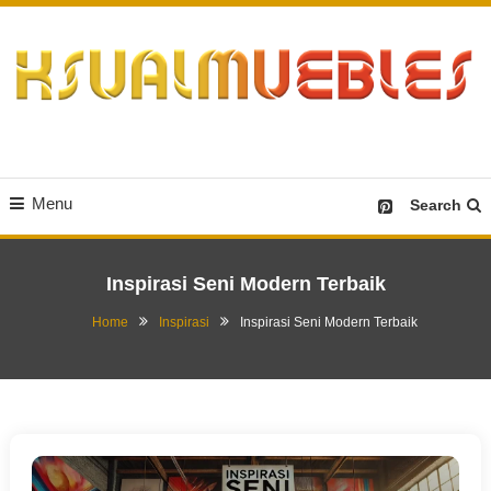
Skip
To
Content
Desain Furniture yang Menginspirasi
Ksualmuebles.com
Menu
Search
Inspirasi Seni Modern Terbaik
Home
Inspirasi
Inspirasi Seni Modern Terbaik