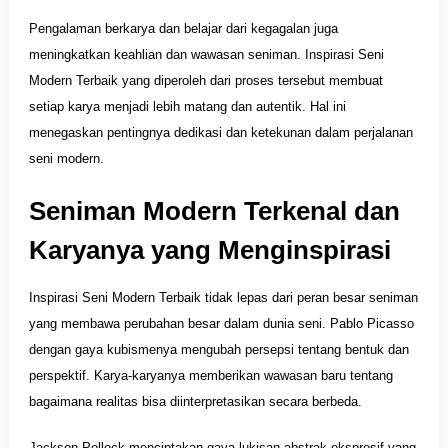
Pengalaman berkarya dan belajar dari kegagalan juga
meningkatkan keahlian dan wawasan seniman. Inspirasi Seni
Modern Terbaik yang diperoleh dari proses tersebut membuat
setiap karya menjadi lebih matang dan autentik. Hal ini
menegaskan pentingnya dedikasi dan ketekunan dalam perjalanan
seni modern.
Seniman Modern Terkenal dan
Karyanya yang Menginspirasi
Inspirasi Seni Modern Terbaik tidak lepas dari peran besar seniman
yang membawa perubahan besar dalam dunia seni. Pablo Picasso
dengan gaya kubismenya mengubah persepsi tentang bentuk dan
perspektif. Karya-karyanya memberikan wawasan baru tentang
bagaimana realitas bisa diinterpretasikan secara berbeda.
Jackson Pollock menciptakan gaya lukisan abstrak ekspresif yang