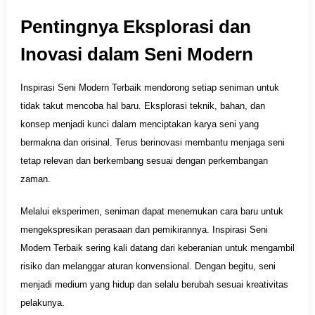
Pentingnya Eksplorasi dan
Inovasi dalam Seni Modern
Inspirasi Seni Modern Terbaik mendorong setiap seniman untuk
tidak takut mencoba hal baru. Eksplorasi teknik, bahan, dan
konsep menjadi kunci dalam menciptakan karya seni yang
bermakna dan orisinal. Terus berinovasi membantu menjaga seni
tetap relevan dan berkembang sesuai dengan perkembangan
zaman.
Melalui eksperimen, seniman dapat menemukan cara baru untuk
mengekspresikan perasaan dan pemikirannya. Inspirasi Seni
Modern Terbaik sering kali datang dari keberanian untuk mengambil
risiko dan melanggar aturan konvensional. Dengan begitu, seni
menjadi medium yang hidup dan selalu berubah sesuai kreativitas
pelakunya.