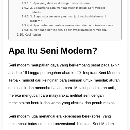
1. Apa yang dimaksud dengan seni modern?
2. Bagaimana cara mendapatkan Inspirasi Seni Modern
Terbaik?
3. Siapa saja seniman yang menjadi inspirasi dalam seni
modern?
4. Apa perbedaan antara seni modern dan seni kontemporer?
5. Mengapa penting terus berinovasi dalam seni modern?
Kesimpulan
Apa Itu Seni Modern?
Seni modern merupakan gaya yang berkembang pesat pada akhir
abad ke-19 hingga pertengahan abad ke-20. Inspirasi Seni Modern
Terbaik muncul dari keinginan para seniman untuk menolak aturan
seni klasik dan mencoba bahasa baru. Melalui pendekatan unik,
mereka mengubah cara masyarakat melihat seni dengan
menciptakan bentuk dan warna yang abstrak dan penuh makna.
Seni modern juga menandai era kebebasan berekspresi yang
melampaui batas estetika konvensional. Inspirasi Seni Modern