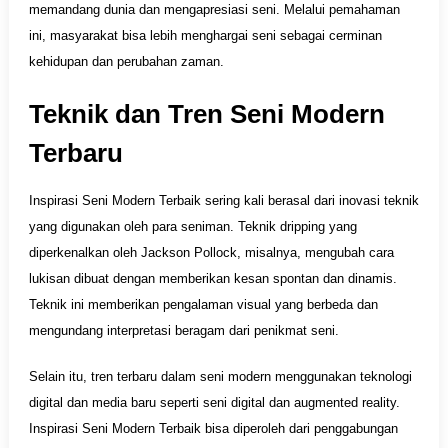
memandang dunia dan mengapresiasi seni. Melalui pemahaman
ini, masyarakat bisa lebih menghargai seni sebagai cerminan
kehidupan dan perubahan zaman.
Teknik dan Tren Seni Modern
Terbaru
Inspirasi Seni Modern Terbaik sering kali berasal dari inovasi teknik
yang digunakan oleh para seniman. Teknik dripping yang
diperkenalkan oleh Jackson Pollock, misalnya, mengubah cara
lukisan dibuat dengan memberikan kesan spontan dan dinamis.
Teknik ini memberikan pengalaman visual yang berbeda dan
mengundang interpretasi beragam dari penikmat seni.
Selain itu, tren terbaru dalam seni modern menggunakan teknologi
digital dan media baru seperti seni digital dan augmented reality.
Inspirasi Seni Modern Terbaik bisa diperoleh dari penggabungan