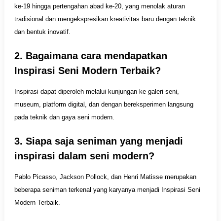
ke-19 hingga pertengahan abad ke-20, yang menolak aturan
tradisional dan mengekspresikan kreativitas baru dengan teknik
dan bentuk inovatif.
2. Bagaimana cara mendapatkan
Inspirasi Seni Modern Terbaik?
Inspirasi dapat diperoleh melalui kunjungan ke galeri seni,
museum, platform digital, dan dengan bereksperimen langsung
pada teknik dan gaya seni modern.
3. Siapa saja seniman yang menjadi
inspirasi dalam seni modern?
Pablo Picasso, Jackson Pollock, dan Henri Matisse merupakan
beberapa seniman terkenal yang karyanya menjadi Inspirasi Seni
Modern Terbaik.