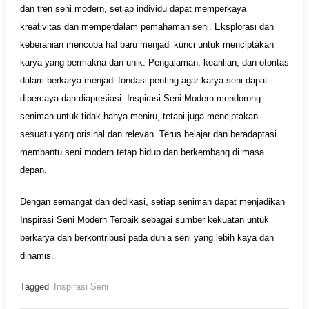
dan tren seni modern, setiap individu dapat memperkaya
kreativitas dan memperdalam pemahaman seni. Eksplorasi dan
keberanian mencoba hal baru menjadi kunci untuk menciptakan
karya yang bermakna dan unik. Pengalaman, keahlian, dan otoritas
dalam berkarya menjadi fondasi penting agar karya seni dapat
dipercaya dan diapresiasi. Inspirasi Seni Modern mendorong
seniman untuk tidak hanya meniru, tetapi juga menciptakan
sesuatu yang orisinal dan relevan. Terus belajar dan beradaptasi
membantu seni modern tetap hidup dan berkembang di masa
depan.
Dengan semangat dan dedikasi, setiap seniman dapat menjadikan
Inspirasi Seni Modern Terbaik sebagai sumber kekuatan untuk
berkarya dan berkontribusi pada dunia seni yang lebih kaya dan
dinamis.
Tagged
Inspirasi Seni