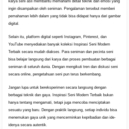
karya seni asli membantu memahami detail teknik dan emosi yang
ingin disampaikan oleh seniman. Pengalaman tersebut memberi
pemahaman lebih dalam yang tidak bisa didapat hanya dari gambar
digital.
Selain itu, platform digital seperti Instagram, Pinterest, dan
YouTube menyediakan banyak koleksi Inspirasi Seni Modern
Terbaik secara mudah diakses. Para seniman dan pecinta seni
bisa belajar langsung dari karya dan proses pembuatan berbagai
seniman di seluruh dunia. Dengan mengikuti tren dan diskusi seni
secara online, pengetahuan seni pun terus berkembang.
Jangan lupa untuk bereksperimen secara langsung dengan
berbagai teknik dan gaya. Inspirasi Seni Modern Terbaik bukan
hanya tentang mengamati, tetapi juga mencoba menciptakan
sesuatu yang baru. Dengan praktik langsung, setiap individu bisa
menemukan gaya unik yang mencerminkan kepribadian dan ide-
idenya secara autentik.