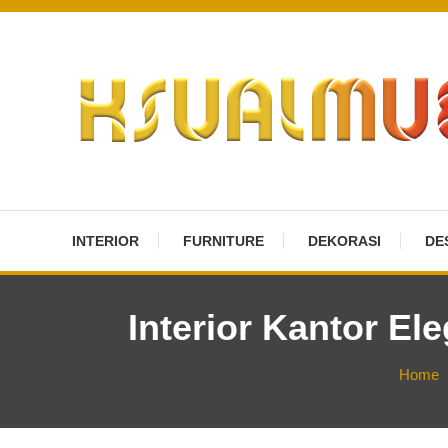
Skip
To
Content
Desain Furniture yang Menginspirasi
Ksualmuebles.com
INTERIOR
FURNITURE
DEKORASI
DE
Interior Kantor E
Home