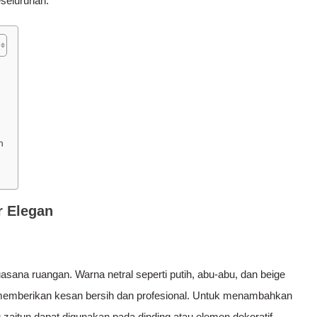
seluruhan.
n
r Elegan
na ruangan. Warna netral seperti putih, abu-abu, dan beige
 memberikan kesan bersih dan profesional. Untuk menambahkan
au zaitun dapat digunakan pada dinding atau elemen dekoratif.