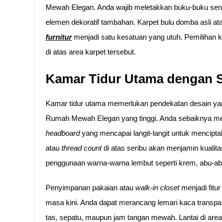
Mewah Elegan. Anda wajib meletakkan buku-buku seni a
elemen dekoratif tambahan. Karpet bulu domba asli a
furnitur
menjadi satu kesatuan yang utuh. Pemilihan ka
di atas area karpet tersebut.
Kamar Tidur Utama dengan S
Kamar tidur utama memerlukan pendekatan desain yan
Rumah Mewah Elegan yang tinggi. Anda sebaiknya me
headboard
yang mencapai langit-langit untuk mencipt
atau
thread count
di atas seribu akan menjamin kualit
penggunaan warna-warna lembut seperti krem, abu-abu
Penyimpanan pakaian atau
walk-in closet
menjadi fitu
masa kini. Anda dapat merancang lemari kaca transp
tas, sepatu, maupun jam tangan mewah. Lantai di area 