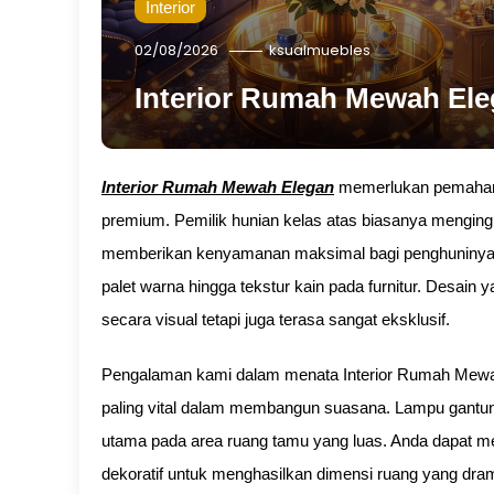
Interior
02/08/2026
ksualmuebles
Interior Rumah Mewah El
Interior Rumah Mewah Elegan
memerlukan pemahaman
premium. Pemilik hunian kelas atas biasanya menging
memberikan kenyamanan maksimal bagi penghuninya. An
palet warna hingga tekstur kain pada furnitur. Desai
secara visual tetapi juga terasa sangat eksklusif.
Pengalaman kami dalam menata Interior Rumah Me
paling vital dalam membangun suasana. Lampu gantung
utama pada area ruang tamu yang luas. Anda dapat m
dekoratif untuk menghasilkan dimensi ruang yang dram