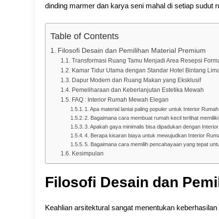
dinding marmer dan karya seni mahal di setiap sudut 
Table of Contents
Filosofi Desain dan Pemilihan Material Premium
Transformasi Ruang Tamu Menjadi Area Resepsi Form
Kamar Tidur Utama dengan Standar Hotel Bintang Lim
Dapur Modern dan Ruang Makan yang Eksklusif
Pemeliharaan dan Keberlanjutan Estetika Mewah
FAQ : Interior Rumah Mewah Elegan
1. Apa material lantai paling populer untuk Interior Ru
2. Bagaimana cara membuat rumah kecil terlihat memili
3. Apakah gaya minimalis bisa dipadukan dengan Inter
4. Berapa kisaran biaya untuk mewujudkan Interior Ru
5. Bagaimana cara memilih pencahayaan yang tepat unt
Kesimpulan
Filosofi Desain dan Pemi
Keahlian arsitektural sangat menentukan keberhasilan 