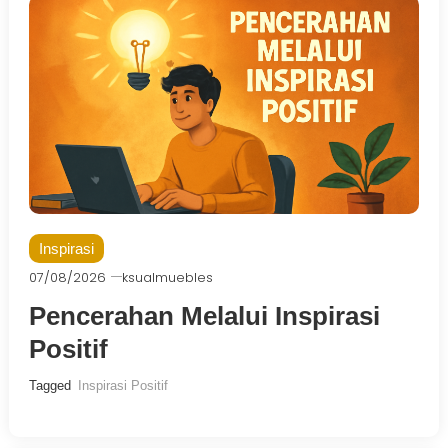
Inspirasi
07/08/2026
ksualmuebles
Pencerahan Melalui Inspirasi
Positif
Tagged
Inspirasi Positif