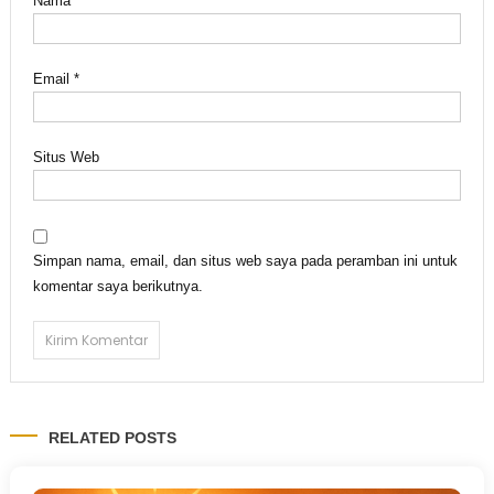
Nama
*
Email
*
Situs Web
Simpan nama, email, dan situs web saya pada peramban ini untuk
komentar saya berikutnya.
RELATED POSTS