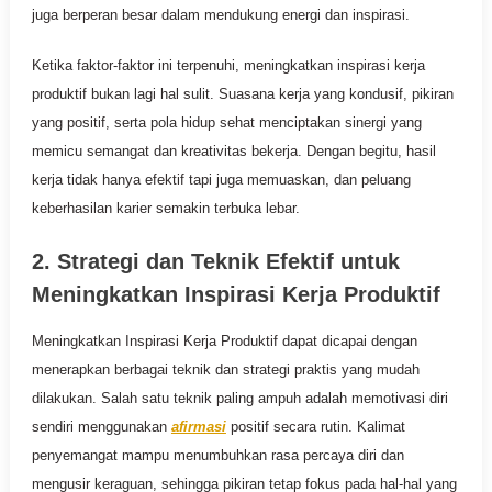
juga berperan besar dalam mendukung energi dan inspirasi.
Ketika faktor-faktor ini terpenuhi, meningkatkan inspirasi kerja
produktif bukan lagi hal sulit. Suasana kerja yang kondusif, pikiran
yang positif, serta pola hidup sehat menciptakan sinergi yang
memicu semangat dan kreativitas bekerja. Dengan begitu, hasil
kerja tidak hanya efektif tapi juga memuaskan, dan peluang
keberhasilan karier semakin terbuka lebar.
2. Strategi dan Teknik Efektif untuk
Meningkatkan Inspirasi Kerja Produktif
Meningkatkan Inspirasi Kerja Produktif dapat dicapai dengan
menerapkan berbagai teknik dan strategi praktis yang mudah
dilakukan. Salah satu teknik paling ampuh adalah memotivasi diri
sendiri menggunakan
afirmasi
positif secara rutin. Kalimat
penyemangat mampu menumbuhkan rasa percaya diri dan
mengusir keraguan, sehingga pikiran tetap fokus pada hal-hal yang