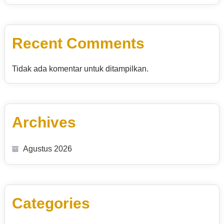
Recent Comments
Tidak ada komentar untuk ditampilkan.
Archives
Agustus 2026
Categories