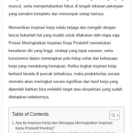
muncul, serta mempertahankan fokus di tengah tekanan pekerjaan
yang semakin kompleks dan menumpuk setiap harinya.
Memastikan inspirasi kerja selalu terjaga dan mengalir dengan
lancar bukanlah hal yang mudah untuk dilakukan oleh siapa saja.
Proses Meningkatkan Inspirasi Kerja Produktif memerlukan
kesadaran diri yang tinggi, strategi yang tepat sasaran, serta
konsistensi dalam menerapkan pola hidup sehat dan kebiasaan
kerja yang mendukung kemajuan. Ketika tingkat inspirasi kerja
berhasil berada di puncak terbaiknya, maka produktivitas secara
otomatis akan meningkat secara signifikan dan hasil kerja yang
diperoleh bahkan bisa melebihi target atau ekspektasi yang sudah
ditetapkan sebelumnya.
Table of Contents
Apa Itu Inspirasi Kerja dan Mengapa Meningkatkan Inspirasi
Kerja Produktif Penting?