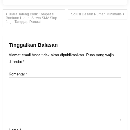
Navigasi
Juara Jateng Bidik Kompetisi
Solusi Desain Rumah Minimalis
Bantuan Hidup, Siswa SMA Siap
Jago Tanggap Darurat
pos
Tinggalkan Balasan
Alamat email Anda tidak akan dipublikasikan.
Ruas yang wajib
ditandai
*
Komentar
*