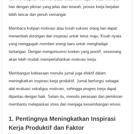
hari dengan pikiran yang jelas dan terarah, proses kerja berjalan
lebih lancar dan penuh semangat.
Membaca kutipan motivasi atau kisah sukses orang lain dapat
menambah dorongan dan inspirasi untuk terus maju. Kisah nyata
yang menggugah memberi energi baru untuk menghadapi
tantangan. Dengan mengonsumsi konten yang positif, seseorang
akan lebih mudah mempertahankan motivasi kerja.
Membangun kebiasaan menulis jurnal juga efektif dalam
meningkatkan inspirasi kerja produktif. Jurnal berfungsi sebagai
alat evaluasi sekaligus motivasi, sehingga progres kerja dapat
dipantau dengan baik. Selain itu, menulis perasaan dan pemikiran
membantu melepaskan stres dan menjaga keseimbangan emosi.
1. Pentingnya Meningkatkan Inspirasi
Kerja Produktif dan Faktor