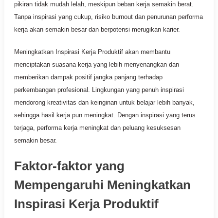
pikiran tidak mudah lelah, meskipun beban kerja semakin berat.
Tanpa inspirasi yang cukup, risiko burnout dan penurunan performa
kerja akan semakin besar dan berpotensi merugikan karier.
Meningkatkan Inspirasi Kerja Produktif akan membantu
menciptakan suasana kerja yang lebih menyenangkan dan
memberikan dampak positif jangka panjang terhadap
perkembangan profesional. Lingkungan yang penuh inspirasi
mendorong kreativitas dan keinginan untuk belajar lebih banyak,
sehingga hasil kerja pun meningkat. Dengan inspirasi yang terus
terjaga, performa kerja meningkat dan peluang kesuksesan
semakin besar.
Faktor-faktor yang
Mempengaruhi Meningkatkan
Inspirasi Kerja Produktif