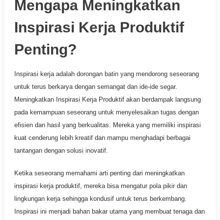
Mengapa Meningkatkan
Inspirasi Kerja Produktif
Penting?
Inspirasi kerja adalah dorongan batin yang mendorong seseorang
untuk terus berkarya dengan semangat dan ide-ide segar.
Meningkatkan Inspirasi Kerja Produktif akan berdampak langsung
pada kemampuan seseorang untuk menyelesaikan tugas dengan
efisien dan hasil yang berkualitas. Mereka yang memiliki inspirasi
kuat cenderung lebih kreatif dan mampu menghadapi berbagai
tantangan dengan solusi inovatif.
Ketika seseorang memahami arti penting dari meningkatkan
inspirasi kerja produktif, mereka bisa mengatur pola pikir dan
lingkungan kerja sehingga kondusif untuk terus berkembang.
Inspirasi ini menjadi bahan bakar utama yang membuat tenaga dan