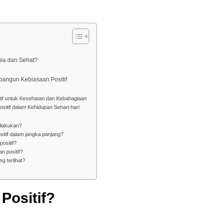
gia dan Sehat?
angun Kebiasaan Positif
if untuk Kesehatan dan Kebahagiaan
sitif dalam Kehidupan Sehari-hari
ilakukan?
itif dalam jangka panjang?
ositif?
n positif?
g terlihat?
Positif?