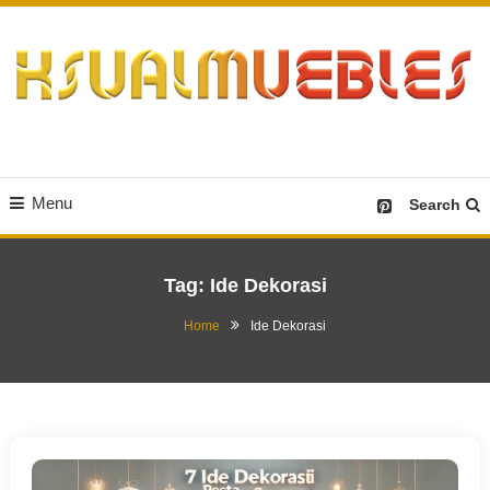
Skip
To
Content
Desain Furniture yang Menginspirasi
Ksualmuebles.com
Menu
Search
Tag:
Ide Dekorasi
Home
Ide Dekorasi