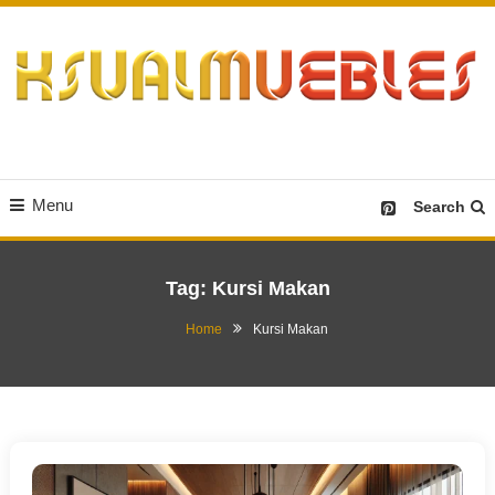
Skip
To
Content
Desain Furniture yang Menginspirasi
Ksualmuebles.com
Menu
Search
Tag:
Kursi Makan
Home
Kursi Makan