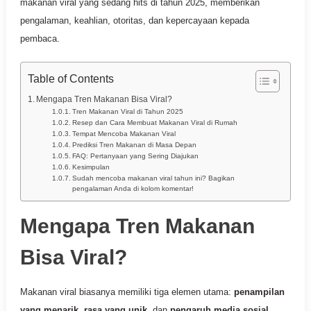
makanan viral yang sedang hits di tahun 2025, memberikan
pengalaman, keahlian, otoritas, dan kepercayaan kepada
pembaca.
Table of Contents
Mengapa Tren Makanan Bisa Viral?
Tren Makanan Viral di Tahun 2025
Resep dan Cara Membuat Makanan Viral di Rumah
Tempat Mencoba Makanan Viral
Prediksi Tren Makanan di Masa Depan
FAQ: Pertanyaan yang Sering Diajukan
Kesimpulan
Sudah mencoba makanan viral tahun ini? Bagikan
pengalaman Anda di kolom komentar!
Mengapa Tren Makanan
Bisa Viral?
Makanan viral biasanya memiliki tiga elemen utama:
penampilan
yang menarik
,
rasa yang unik
, dan
pengaruh media sosial
.