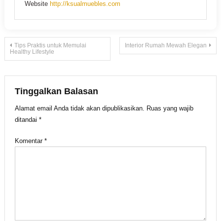
Website
http://ksualmuebles.com
Navigasi
Tips Praktis untuk Memulai
Interior Rumah Mewah Elegan
Healthy Lifestyle
pos
Tinggalkan Balasan
Alamat email Anda tidak akan dipublikasikan.
Ruas yang wajib
ditandai
*
Komentar
*