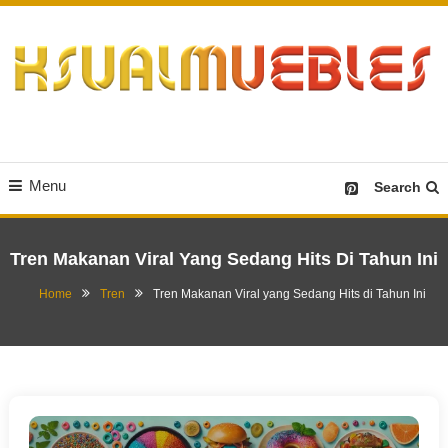
Skip
To
Content
Desain Furniture yang Menginspirasi
Ksualmuebles.com
Menu
Search
Tren Makanan Viral Yang Sedang Hits Di Tahun Ini
Home
Tren
Tren Makanan Viral yang Sedang Hits di Tahun Ini