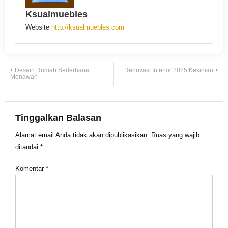
Ksualmuebles
Website
http://ksualmuebles.com
Navigasi
Desain Rumah Sederhana
Renovasi Interior 2025 Kekinian
Menawan
pos
Tinggalkan Balasan
Alamat email Anda tidak akan dipublikasikan.
Ruas yang wajib
ditandai
*
Komentar
*