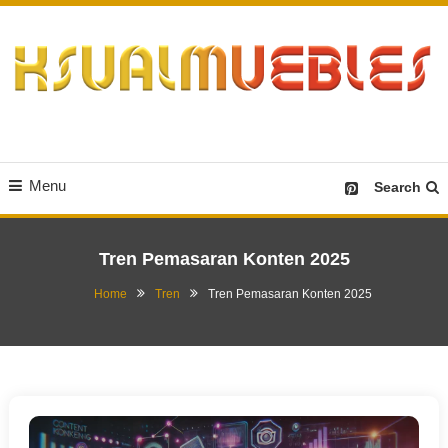
Skip
To
Content
Desain Furniture yang Menginspirasi
Ksualmuebles.com
Menu
Search
Tren Pemasaran Konten 2025
Home
Tren
Tren Pemasaran Konten 2025