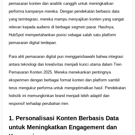
pemasaran konten dan analitik canggih untuk meningkatkan
performa kampanye mereka. Dengan pendekatan berbasis data
yang terintegrasi, mereka mampu menyajikan konten yang sangat
relevan kepada audiens di berbagai segmen pasar. Hasilnya,
HubSpot mempertahankan posisi sebagai salah satu platform
pemasaran digital terdepan.
Para ahli pemasaran digital pun menggarisbawahi bahwa integrasi
antara teknologi dan kreativitas menjadi kunci utama dalam Tren
Pemasaran Konten 2025. Mereka menekankan pentingnya
eksperimen dengan berbagai format konten dan platform sambil
terus mengukur performa untuk mengoptimalkan hasil. Pendekatan
holistik ini memungkinkan brand menjadi lebih adaptif dan
responsif terhadap perubahan tren.
1. Personalisasi Konten Berbasis Data
untuk Meningkatkan Engagement dan