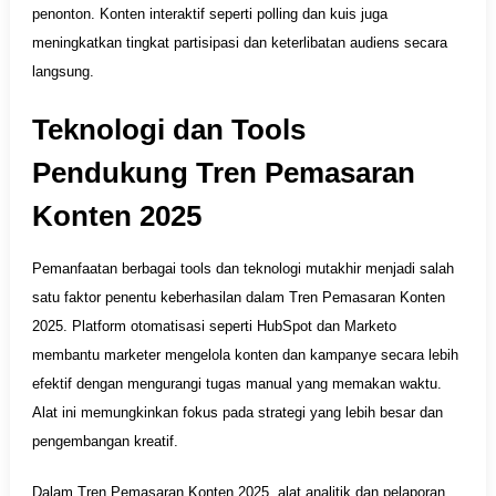
penonton. Konten interaktif seperti polling dan kuis juga
meningkatkan tingkat partisipasi dan keterlibatan audiens secara
langsung.
Teknologi dan Tools
Pendukung Tren Pemasaran
Konten 2025
Pemanfaatan berbagai tools dan teknologi mutakhir menjadi salah
satu faktor penentu keberhasilan dalam Tren Pemasaran Konten
2025. Platform otomatisasi seperti HubSpot dan Marketo
membantu marketer mengelola konten dan kampanye secara lebih
efektif dengan mengurangi tugas manual yang memakan waktu.
Alat ini memungkinkan fokus pada strategi yang lebih besar dan
pengembangan kreatif.
Dalam Tren Pemasaran Konten 2025, alat analitik dan pelaporan