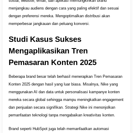
sosial, website, email, dan aplikasi memungkinkan brand
menjangkau audiens dengan cara yang paling efektif dan sesuai
dengan preferensi mereka. Mengoptimalkan distribusi akan
memperbesar jangkauan dan peluang konversi.
Studi Kasus Sukses
Mengaplikasikan Tren
Pemasaran Konten 2025
Beberapa brand besar telah berhasil menerapkan Tren Pemasaran
Konten 2025 dengan hasil yang luar biasa. Misalnya, Nike yang
menggunakan AI dan data untuk personalisasi kampanye konten
mereka secara global sehingga mampu meningkatkan engagement
dan penjualan secara signifikan. Strategi Nike ini menonjolkan
pemanfaatan teknologi tanpa mengabaikan kreativitas konten.
Brand seperti HubSpot juga telah memanfaatkan automasi