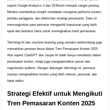
seperti Google Analytics 4 dan SEMrush menjadi sangat penting.
Mereka memberikan insight mendalam mengenai performa konten,
perilaku pengguna, dan efektivitas strategi pemasaran. Data ini
memungkinkan para pemasar mengambil keputusan yang lebih
tepat dan berbasis fakta untuk meningkatkan hasil pemasaran.
Teknologi AI dan machine learning yang semakin berkembang juga
memainkan peranan besar dalam Tren Pemasaran Konten 2025.
Alat seperti ChatGPT dan Jasper AI tidak hanya membantu dalam
pembuatan konten, tetapi juga mengoptimalkan pesan dan
segmentasi audiens. Dengan dukungan teknologi ini, pemasar
mampu menghadirkan konten yang lebih relevan, personal, dan
tepat waktu.
Strategi Efektif untuk Mengikuti
Tren Pemasaran Konten 2025