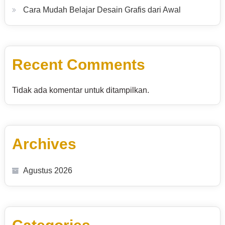
Cara Mudah Belajar Desain Grafis dari Awal
Recent Comments
Tidak ada komentar untuk ditampilkan.
Archives
Agustus 2026