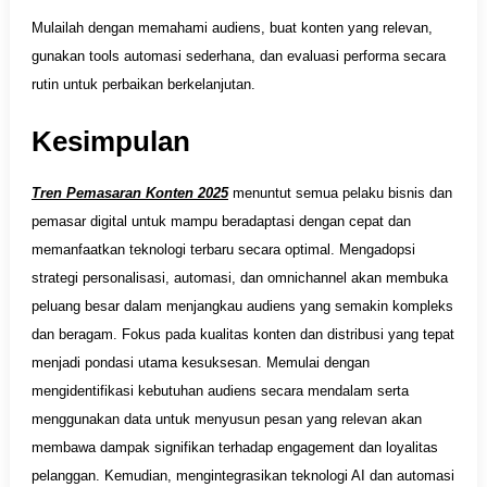
Mulailah dengan memahami audiens, buat konten yang relevan,
gunakan tools automasi sederhana, dan evaluasi performa secara
rutin untuk perbaikan berkelanjutan.
Kesimpulan
Tren Pemasaran Konten 2025
menuntut semua pelaku bisnis dan
pemasar digital untuk mampu beradaptasi dengan cepat dan
memanfaatkan teknologi terbaru secara optimal. Mengadopsi
strategi personalisasi, automasi, dan omnichannel akan membuka
peluang besar dalam menjangkau audiens yang semakin kompleks
dan beragam. Fokus pada kualitas konten dan distribusi yang tepat
menjadi pondasi utama kesuksesan. Memulai dengan
mengidentifikasi kebutuhan audiens secara mendalam serta
menggunakan data untuk menyusun pesan yang relevan akan
membawa dampak signifikan terhadap engagement dan loyalitas
pelanggan. Kemudian, mengintegrasikan teknologi AI dan automasi