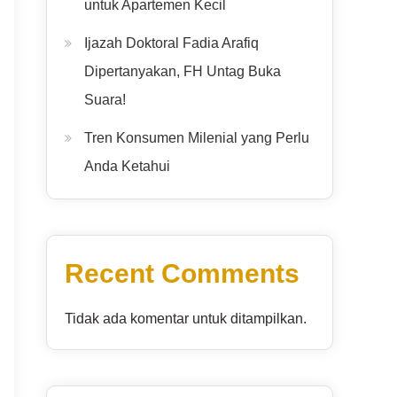
untuk Apartemen Kecil
Ijazah Doktoral Fadia Arafiq
Dipertanyakan, FH Untag Buka
Suara!
Tren Konsumen Milenial yang Perlu
Anda Ketahui
Recent Comments
Tidak ada komentar untuk ditampilkan.