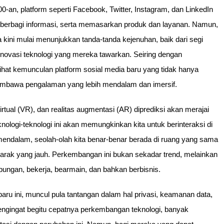
-an, platform seperti Facebook, Twitter, Instagram, dan LinkedIn
, berbagi informasi, serta memasarkan produk dan layanan. Namun,
 kini mulai menunjukkan tanda-tanda kejenuhan, baik dari segi
 inovasi teknologi yang mereka tawarkan. Seiring dengan
hat kemunculan platform sosial media baru yang tidak hanya
membawa pengalaman yang lebih mendalam dan imersif.
irtual (VR), dan realitas augmentasi (AR) diprediksi akan merajai
knologi-teknologi ini akan memungkinkan kita untuk berinteraksi di
an mendalam, seolah-olah kita benar-benar berada di ruang yang sama
h jarak yang jauh. Perkembangan ini bukan sekadar trend, melainkan
ungan, bekerja, bearmain, dan bahkan berbisnis.
 baru ini, muncul pula tantangan dalam hal privasi, keamanan data,
Mengingat begitu cepatnya perkembangan teknologi, banyak