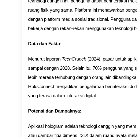
teknologi canggih ini, pengguna dapat berinteraksi me
ruang fisik yang sama. Platform ini menawarkan penga
dengan platform media sosial tradisional. Pengguna d
bekerja dengan rekan-rekan menggunakan teknologi h
Data dan Fakta:
Menurut laporan
TechCrunch
(2024), pasar untuk apli
sampai dengan 2028. Selain itu, 70% pengguna yang 
lebih merasa terhubung dengan orang lain dibandingka
HoloConnect menjadikan pengalaman berinteraksi di 
yang terasa dalam interaksi digital.
Potensi dan Dampaknya:
Aplikasi hologram adalah teknologi canggih yang mem
atau gambar tiga dimensi (3D) dalam ruang nyata melalu