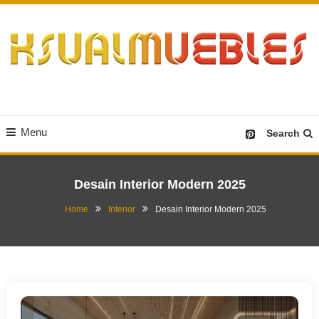
Skip
To
Content
Desain Furniture yang Menginspirasi
Ksualmuebles.com
Menu
Search
Desain Interior Modern 2025
Home
Interior
Desain Interior Modern 2025