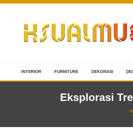
Skip
To
Content
Desain Furniture yang Menginspirasi
Ksualmuebles.com
INTERIOR
FURNITURE
DEKORASI
DE
Eksplorasi Tr
H