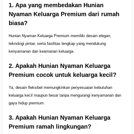
1. Apa yang membedakan Hunian
Nyaman Keluarga Premium dari rumah
biasa?
Hunian Nyaman Keluarga Premium memiliki desain elegan,
teknologi pintar, serta fasilitas lengkap yang mendukung
kenyamanan dan keamanan keluarga.
2. Apakah Hunian Nyaman Keluarga
Premium cocok untuk keluarga kecil?
Ya, desain fleksibel memungkinkan penyesuaian kebutuhan
keluarga kecil maupun besar tanpa mengurangi kenyamanan dan
gaya hidup premium.
3. Apakah Hunian Nyaman Keluarga
Premium ramah lingkungan?