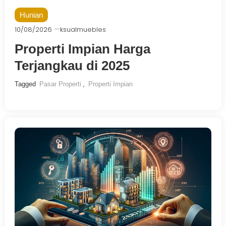
Hunian
10/08/2026
ksualmuebles
Properti Impian Harga
Terjangkau di 2025
Tagged
Pasar Properti
,
Properti Impian