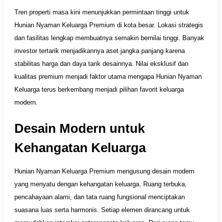
Tren properti masa kini menunjukkan permintaan tinggi untuk
Hunian Nyaman Keluarga Premium di kota besar. Lokasi strategis
dan fasilitas lengkap membuatnya semakin bernilai tinggi. Banyak
investor tertarik menjadikannya aset jangka panjang karena
stabilitas harga dan daya tarik desainnya. Nilai eksklusif dan
kualitas premium menjadi faktor utama mengapa Hunian Nyaman
Keluarga terus berkembang menjadi pilihan favorit keluarga
modern.
Desain Modern untuk
Kehangatan Keluarga
Hunian Nyaman Keluarga Premium mengusung desain modern
yang menyatu dengan kehangatan keluarga. Ruang terbuka,
pencahayaan alami, dan tata ruang fungsional menciptakan
suasana luas serta harmonis. Setiap elemen dirancang untuk