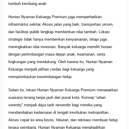
tumbuh kembang anak.
Hunian Nyaman Keluarga Premium juga memperhatikan
infrastruktur sekitar. Akses jalan yang baik, transportasi umum,
dan fasilitas publik lengkap memberikan nilai tambah. Lokasi
strategis tidak hanya memberikan kenyamanan, tetapi juga
meningkatkan nilai investasi. Banyak keluarga memilih hunian
dengan pertimbangan masa depan anak, keamanan, serta
lingkungan yang mendukung. Oleh karena itu, Hunian Nyaman
Keluarga menjadi pilihan cerdas bagi keluarga yang
memprioritaskan keseimbangan hidup.
Selain itu, lokasi Hunian Nyaman Keluarga Premium menawarkan
suasana tenang tanpa jauh dari pusat kota. Konsep “urban
serenity” menjadi daya tarik tersendiri bagi mereka yang
mendambakan kedamaian di tengah kesibukan metropolitan.
Akses cepat ke area bisnis, hiburan, dan rekreasi membuat hidup
terasa seimbang. Hunian Nyaman Keluarga menghadirkan