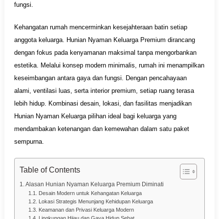
fungsi.
Kehangatan rumah mencerminkan kesejahteraan batin setiap
anggota keluarga. Hunian Nyaman Keluarga Premium dirancang
dengan fokus pada kenyamanan maksimal tanpa mengorbankan
estetika. Melalui konsep modern minimalis, rumah ini menampilkan
keseimbangan antara gaya dan fungsi. Dengan pencahayaan
alami, ventilasi luas, serta interior premium, setiap ruang terasa
lebih hidup. Kombinasi desain, lokasi, dan fasilitas menjadikan
Hunian Nyaman Keluarga pilihan ideal bagi keluarga yang
mendambakan ketenangan dan kemewahan dalam satu paket
sempurna.
Table of Contents
Alasan Hunian Nyaman Keluarga Premium Diminati
Desain Modern untuk Kehangatan Keluarga
Lokasi Strategis Menunjang Kehidupan Keluarga
Keamanan dan Privasi Keluarga Modern
Lingkungan Hijau dan Gaya Hidup Sehat