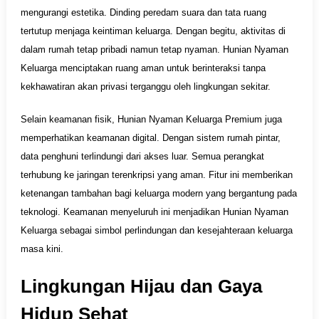
mengurangi estetika. Dinding peredam suara dan tata ruang
tertutup menjaga keintiman keluarga. Dengan begitu, aktivitas di
dalam rumah tetap pribadi namun tetap nyaman. Hunian Nyaman
Keluarga menciptakan ruang aman untuk berinteraksi tanpa
kekhawatiran akan privasi terganggu oleh lingkungan sekitar.
Selain keamanan fisik, Hunian Nyaman Keluarga Premium juga
memperhatikan keamanan digital. Dengan sistem rumah pintar,
data penghuni terlindungi dari akses luar. Semua perangkat
terhubung ke jaringan terenkripsi yang aman. Fitur ini memberikan
ketenangan tambahan bagi keluarga modern yang bergantung pada
teknologi. Keamanan menyeluruh ini menjadikan Hunian Nyaman
Keluarga sebagai simbol perlindungan dan kesejahteraan keluarga
masa kini.
Lingkungan Hijau dan Gaya
Hidup Sehat