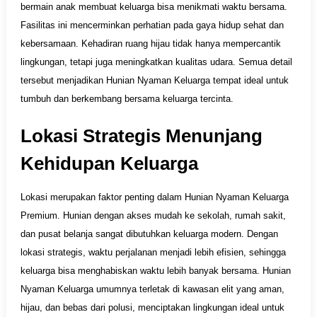
bermain anak membuat keluarga bisa menikmati waktu bersama.
Fasilitas ini mencerminkan perhatian pada gaya hidup sehat dan
kebersamaan. Kehadiran ruang hijau tidak hanya mempercantik
lingkungan, tetapi juga meningkatkan kualitas udara. Semua detail
tersebut menjadikan Hunian Nyaman Keluarga tempat ideal untuk
tumbuh dan berkembang bersama keluarga tercinta.
Lokasi Strategis Menunjang
Kehidupan Keluarga
Lokasi merupakan faktor penting dalam Hunian Nyaman Keluarga
Premium. Hunian dengan akses mudah ke sekolah, rumah sakit,
dan pusat belanja sangat dibutuhkan keluarga modern. Dengan
lokasi strategis, waktu perjalanan menjadi lebih efisien, sehingga
keluarga bisa menghabiskan waktu lebih banyak bersama. Hunian
Nyaman Keluarga umumnya terletak di kawasan elit yang aman,
hijau, dan bebas dari polusi, menciptakan lingkungan ideal untuk