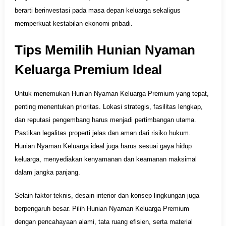
berarti berinvestasi pada masa depan keluarga sekaligus
memperkuat kestabilan ekonomi pribadi.
Tips Memilih Hunian Nyaman
Keluarga Premium Ideal
Untuk menemukan Hunian Nyaman Keluarga Premium yang tepat,
penting menentukan prioritas. Lokasi strategis, fasilitas lengkap,
dan reputasi pengembang harus menjadi pertimbangan utama.
Pastikan legalitas properti jelas dan aman dari risiko hukum.
Hunian Nyaman Keluarga ideal juga harus sesuai gaya hidup
keluarga, menyediakan kenyamanan dan keamanan maksimal
dalam jangka panjang.
Selain faktor teknis, desain interior dan konsep lingkungan juga
berpengaruh besar. Pilih Hunian Nyaman Keluarga Premium
dengan pencahayaan alami, tata ruang efisien, serta material