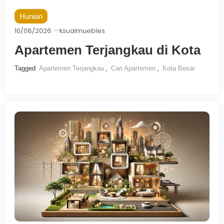
Hunian
10/08/2026
ksualmuebles
Apartemen Terjangkau di Kota
Tagged
Apartemen Terjangkau
,
Cari Apartemen
,
Kota Besar