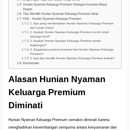
Hunian Nyaman Keluarga Premium Sebagai Investasi Masa
Depan
Tips Memilih Hunian Nyaman Keluarga Premium Ideal
FAQ : Hunian Nyaman Keluarga Premium
1. Apa yang membedakan Hunian Nyaman Keluarga Premium
dari rumah biasa?
2. Apakah Hunian Nyaman Keluarga Premium cocok untuk
keluarga kecil?
3. Apakah Hunian Nyaman Keluarga Premium ramah
lingkungan?
4. Bagaimana potensi investasi dari Hunian Nyaman Keluarga
Premium?
5. Apa tips memilih Hunian Nyaman Keluarga Premium terbaik?
Kesimpulan
Alasan Hunian Nyaman
Keluarga Premium
Diminati
Hunian Nyaman Keluarga Premium semakin diminati karena
menghadirkan keseimbangan sempurna antara kenyamanan dan