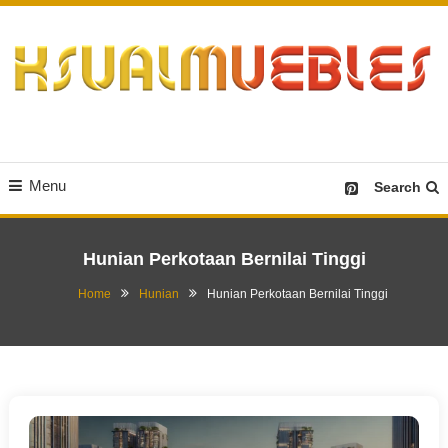
Skip
To
Content
Desain Furniture yang Menginspirasi
Ksualmuebles.com
Menu
Search
Hunian Perkotaan Bernilai Tinggi
Home
Hunian
Hunian Perkotaan Bernilai Tinggi