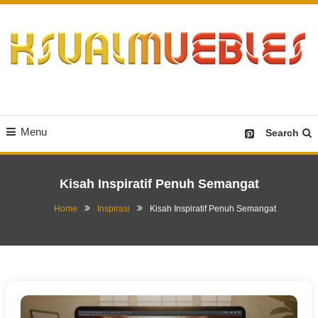
Skip
To
Content
Desain Furniture yang Menginspirasi
Ksualmuebles.com
Menu
Search
Kisah Inspiratif Penuh Semangat
Home
Inspirasi
Kisah Inspiratif Penuh Semangat