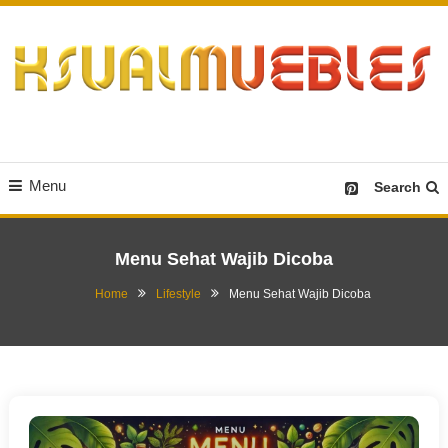
Skip
To
Content
Desain Furniture yang Menginspirasi
Ksualmuebles.com
Menu
Search
Menu Sehat Wajib Dicoba
Home
Lifestyle
Menu Sehat Wajib Dicoba