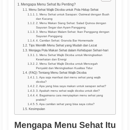
Mengapa Menu Sehat Itu Penting?
Menu Sehat Wajib Dicoba untuk Pola Hidup Sehat
1. Menu Sehat untuk Sarapan: Oatmeal dengan Buah
dan Kacang
2. Menu Makan Siang Sehat: Salad Quinoa dengan
Sayuran Segar dan Ayam Panggang
3. Menu Makan Malam Sehat: Ikan Panggang dengan
Sayuran Panggang
4. Camilan Sehat: Granola Bar Homemade
Tips Memilih Menu Sehat yang Mudah dan Lezat
Menjaga Pola Makan Sehat dalam Kehidupan Sehari-hari
1. Menu Sehat Wajib Dicoba untuk Meningkatkan
Kesehatan dan Energi
2. Menu Sehat Wajib Dicoba untuk Mencegah
Penyakit dan Meningkatkan Kualitas Tidur
(FAQ) Tentang Menu Sehat Wajib Dicoba
1. Apa saja manfaat dari menu sehat yang wajib
dicoba?
2. Apa yang bisa saya makan untuk sarapan sehat?
3. Apakah menu sehat wajib dicoba untuk diet?
4. Bagaimana cara menyiapkan menu sehat yang
praktis?
5. Apa camilan sehat yang bisa saya coba?
Kesimpulan
Mengapa Menu Sehat Itu