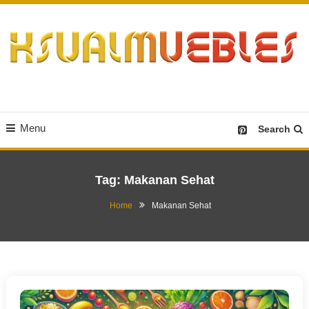
Skip
To
Content
Desain Furniture yang Menginspirasi
Ksualmuebles.com
Menu
Search
Tag:
Makanan Sehat
Home
Makanan Sehat