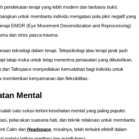
ah pendekatan terapi yang lebih modern dan berbasis bukti.
angkan untuk membantu individu mengatasi pola pikir negatif yang
 terapi EMDR (Eye Movement Desensitization and Reprocessing)
uma dan stres pasca-trauma.
an teknologi dalam terapi. Telepsikologi atau terapi jarak jauh
api tatap muka untuk tetap menerima perawatan yang dibutuhkan.
Help dan Talkspace menyediakan kemudahan bagi individu untuk
aja memberikan kenyamanan dan fleksibilitas.
atan Mental
 salah satu solusi terkini kesehatan mental yang paling populer.
tasi, pelacakan suasana hati, dan teknik relaksasi untuk membantu
erti Calm dan
Headspace
, misalnya, telah terbukti efektif dalam
elalui latihan meditasi dan mindfulness.