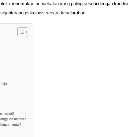
ntuk menemukan pendekatan yang paling sesuai dengan kondisi
sejahteraan psikologis secara keseluruhan.
erja
an mental?
i gangguan mental?
ehatan mental?