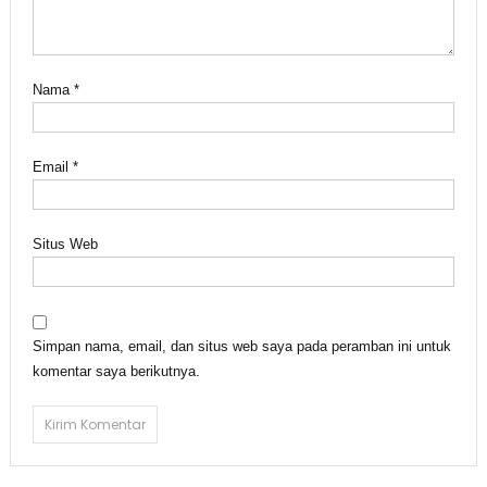
Nama
*
Email
*
Situs Web
Simpan nama, email, dan situs web saya pada peramban ini untuk
komentar saya berikutnya.