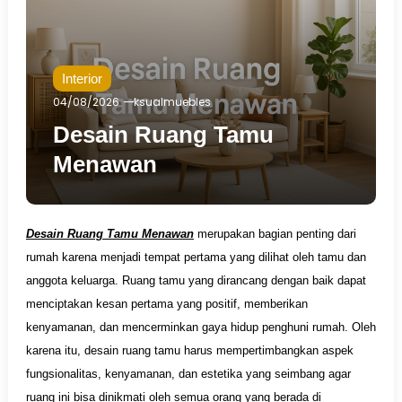
Interior
04/08/2026
ksualmuebles
Desain Ruang Tamu
Menawan
Desain Ruang Tamu Menawan
merupakan bagian penting dari
rumah karena menjadi tempat pertama yang dilihat oleh tamu dan
anggota keluarga. Ruang tamu yang dirancang dengan baik dapat
menciptakan kesan pertama yang positif, memberikan
kenyamanan, dan mencerminkan gaya hidup penghuni rumah. Oleh
karena itu, desain ruang tamu harus mempertimbangkan aspek
fungsionalitas, kenyamanan, dan estetika yang seimbang agar
ruang ini bisa dinikmati oleh semua orang yang berada di