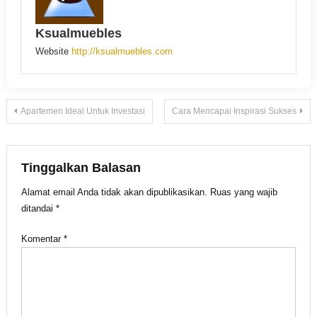
Ksualmuebles
Website
http://ksualmuebles.com
Navigasi
Apartemen Ideal Untuk Investasi
Cara Mencapai Inspirasi Sukses
pos
Tinggalkan Balasan
Alamat email Anda tidak akan dipublikasikan.
Ruas yang wajib
ditandai
*
Komentar
*