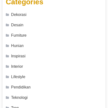
Categories
Dekorasi
Desain
Furniture
Hunian
Inspirasi
Interior
Lifestyle
Pendidikan
Teknologi
Tren