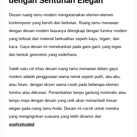
dengan Sentuhan Elegan
Desain ruang tamu modern mengutamakan elemen-elemen
kontemporer yang bersih dan berkelas. Ruang tamu menawan
dengan desain modern biasanya dilengkapi dengan furnitur modern
yang terbuat dari material berkualitas seperti kayu, logam, dan
kaca. Gaya desain ini menekankan pada garis-garis yang tegas
dan bentuk geometris yang sederhana.
Salah satu ciri khas desain ruang tamu menawan dalam gaya
modern adalah penggunaan warna netral seperti putih, abu-abu,
atau hitam, dengan aksen warna cerah pada beberapa elemen
furnitur atau dekorasi. Penambahan lampu gantung minimalis atau
lampu meja dengan desain yang unik akan menambah kesan
elegan pada ruang tamu Anda. Desain ini cocok untuk mereka
yang menginginkan suasana yang lebih dinamis dan
sophisticated
.