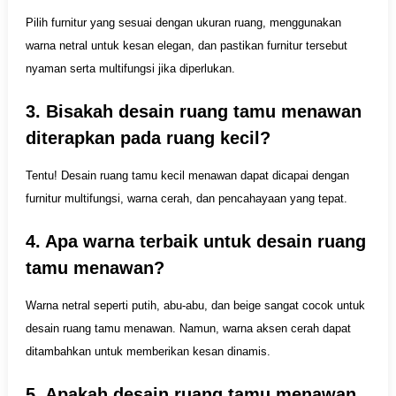
Pilih furnitur yang sesuai dengan ukuran ruang, menggunakan
warna netral untuk kesan elegan, dan pastikan furnitur tersebut
nyaman serta multifungsi jika diperlukan.
3. Bisakah desain ruang tamu menawan
diterapkan pada ruang kecil?
Tentu! Desain ruang tamu kecil menawan dapat dicapai dengan
furnitur multifungsi, warna cerah, dan pencahayaan yang tepat.
4. Apa warna terbaik untuk desain ruang
tamu menawan?
Warna netral seperti putih, abu-abu, dan beige sangat cocok untuk
desain ruang tamu menawan. Namun, warna aksen cerah dapat
ditambahkan untuk memberikan kesan dinamis.
5. Apakah desain ruang tamu menawan