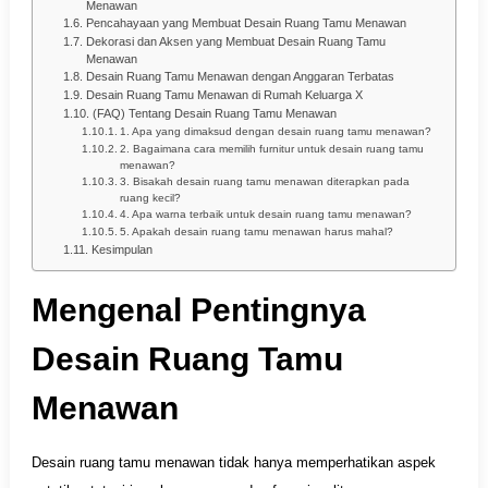
Menawan
Pencahayaan yang Membuat Desain Ruang Tamu Menawan
Dekorasi dan Aksen yang Membuat Desain Ruang Tamu
Menawan
Desain Ruang Tamu Menawan dengan Anggaran Terbatas
Desain Ruang Tamu Menawan di Rumah Keluarga X
(FAQ) Tentang Desain Ruang Tamu Menawan
1. Apa yang dimaksud dengan desain ruang tamu menawan?
2. Bagaimana cara memilih furnitur untuk desain ruang tamu
menawan?
3. Bisakah desain ruang tamu menawan diterapkan pada
ruang kecil?
4. Apa warna terbaik untuk desain ruang tamu menawan?
5. Apakah desain ruang tamu menawan harus mahal?
Kesimpulan
Mengenal Pentingnya
Desain Ruang Tamu
Menawan
Desain ruang tamu menawan tidak hanya memperhatikan aspek