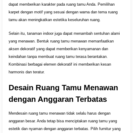
dapat memberikan karakter pada ruang tamu Anda. Pemilihan
karpet dengan motif yang sesuai dengan warna dan tema ruang
tamu akan meningkatkan estetika keseluruhan ruang.
Selain itu, tanaman indoor juga dapat menambah sentuhan alami
yang menawan. Bentuk ruang tamu menawan memanfaatkan
aksen dekoratif yang dapat memberikan kenyamanan dan
keindahan tanpa membuat ruang tamu terasa berantakan.
Kombinasi berbagai elemen dekoratif ini memberikan kesan
harmonis dan teratur.
Desain Ruang Tamu Menawan
dengan Anggaran Terbatas
Mendesain ruang tamu menawan tidak selalu harus dengan
anggaran besar. Anda tetap bisa menciptakan ruang tamu yang
estetik dan nyaman dengan anggaran terbatas. Pilih furnitur yang