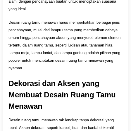
alami dengan pencahayaan buatan untuk menciptakan suasana
yang ideal.
Desain ruang tamu menawan harus memperhatikan berbagai jenis
pencahayaan, mulai dari lampu utama yang memberikan cahaya
umum hingga pencahayaan aksen yang menyoroti elemen-elemen
tertentu dalam ruang tamu, seperti lukisan atau tanaman hias.
Lampu meja, lampu lantai, dan lampu gantung adalah pilihan yang
populer untuk menciptakan desain ruang tamu menawan yang
nyaman.
Dekorasi dan Aksen yang
Membuat Desain Ruang Tamu
Menawan
Desain ruang tamu menawan tak lengkap tanpa dekorasi yang
tepat. Aksen dekoratif seperti karpet, tirai, dan bantal dekoratif