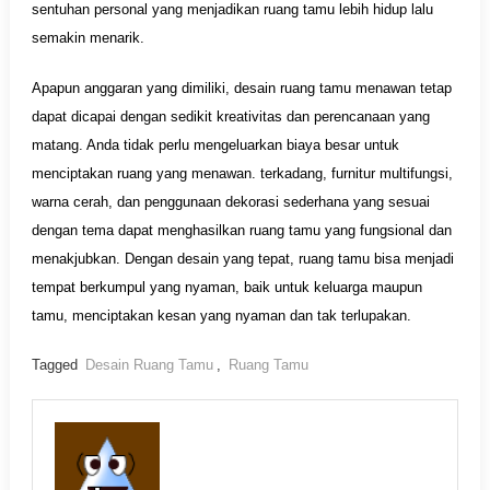
sentuhan personal yang menjadikan ruang tamu lebih hidup lalu
semakin menarik.
Apapun anggaran yang dimiliki, desain ruang tamu menawan tetap
dapat dicapai dengan sedikit kreativitas dan perencanaan yang
matang. Anda tidak perlu mengeluarkan biaya besar untuk
menciptakan ruang yang menawan. terkadang, furnitur multifungsi,
warna cerah, dan penggunaan dekorasi sederhana yang sesuai
dengan tema dapat menghasilkan ruang tamu yang fungsional dan
menakjubkan. Dengan desain yang tepat, ruang tamu bisa menjadi
tempat berkumpul yang nyaman, baik untuk keluarga maupun
tamu, menciptakan kesan yang nyaman dan tak terlupakan.
Tagged
Desain Ruang Tamu
,
Ruang Tamu