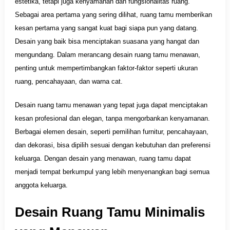
estetika, tetapi juga kenyamanan dan fungsionalitas ruang.
Sebagai area pertama yang sering dilihat, ruang tamu memberikan
kesan pertama yang sangat kuat bagi siapa pun yang datang.
Desain yang baik bisa menciptakan suasana yang hangat dan
mengundang. Dalam merancang desain ruang tamu menawan,
penting untuk mempertimbangkan faktor-faktor seperti ukuran
ruang, pencahayaan, dan warna cat.
Desain ruang tamu menawan yang tepat juga dapat menciptakan
kesan profesional dan elegan, tanpa mengorbankan kenyamanan.
Berbagai elemen desain, seperti pemilihan furnitur, pencahayaan,
dan dekorasi, bisa dipilih sesuai dengan kebutuhan dan preferensi
keluarga. Dengan desain yang menawan, ruang tamu dapat
menjadi tempat berkumpul yang lebih menyenangkan bagi semua
anggota keluarga.
Desain Ruang Tamu Minimalis