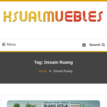
Skip
To
Content
Desain Furniture yang Menginspirasi
Ksualmuebles.com
Menu
Search
Tag:
Desain Ruang
Home
Desain Ruang