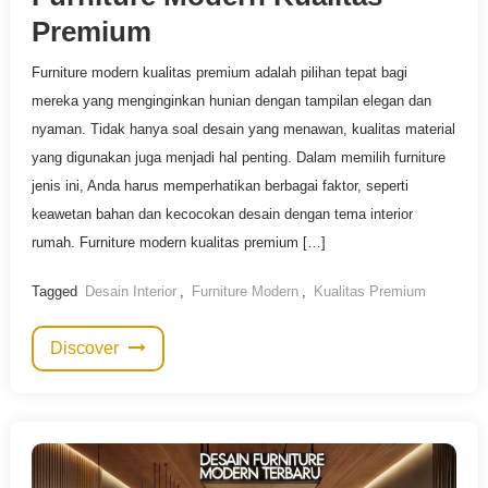
Premium
Furniture modern kualitas premium adalah pilihan tepat bagi
mereka yang menginginkan hunian dengan tampilan elegan dan
nyaman. Tidak hanya soal desain yang menawan, kualitas material
yang digunakan juga menjadi hal penting. Dalam memilih furniture
jenis ini, Anda harus memperhatikan berbagai faktor, seperti
keawetan bahan dan kecocokan desain dengan tema interior
rumah. Furniture modern kualitas premium […]
Tagged
Desain Interior
,
Furniture Modern
,
Kualitas Premium
Discover