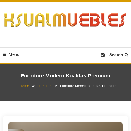
Skip
To
Content
Desain Furniture yang Menginspirasi
Ksualmuebles.com
Menu
Search
Furniture Modern Kualitas Premium
Home
Furniture
Furniture Modern Kualitas Premium