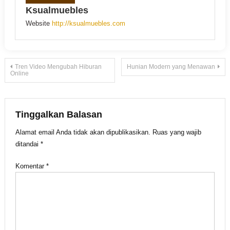
Ksualmuebles
Website
http://ksualmuebles.com
Navigasi
Tren Video Mengubah Hiburan
Hunian Modern yang Menawan
Online
pos
Tinggalkan Balasan
Alamat email Anda tidak akan dipublikasikan.
Ruas yang wajib
ditandai
*
Komentar
*