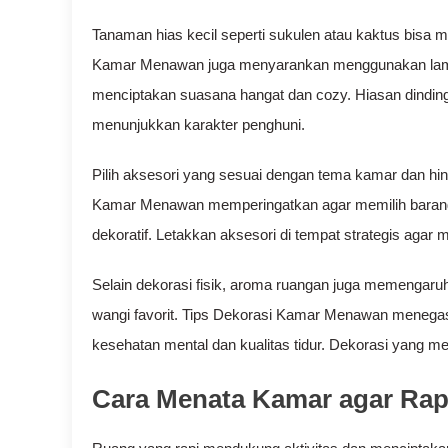
Tanaman hias kecil seperti sukulen atau kaktus bisa 
Kamar Menawan juga menyarankan menggunakan lampu 
menciptakan suasana hangat dan cozy. Hiasan dinding
menunjukkan karakter penghuni.
Pilih aksesori yang sesuai dengan tema kamar dan hind
Kamar Menawan memperingatkan agar memilih barang 
dekoratif. Letakkan aksesori di tempat strategis aga
Selain dekorasi fisik, aroma ruangan juga memengaru
wangi favorit. Tips Dekorasi Kamar Menawan meneg
kesehatan mental dan kualitas tidur. Dekorasi yang 
Cara Menata Kamar agar Rapi