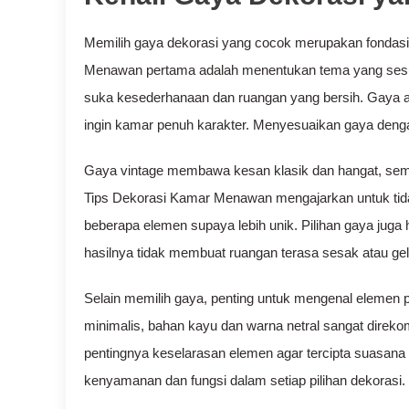
Memilih gaya dekorasi yang cocok merupakan fondas
Menawan pertama adalah menentukan tema yang sesua
suka kesederhanaan dan ruangan yang bersih. Gaya ae
ingin kamar penuh karakter. Menyesuaikan gaya dengan
Gaya vintage membawa kesan klasik dan hangat, seme
Tips Dekorasi Kamar Menawan mengajarkan untuk tid
beberapa elemen supaya lebih unik. Pilihan gaya ju
hasilnya tidak membuat ruangan terasa sesak atau gel
Selain memilih gaya, penting untuk mengenal elemen p
minimalis, bahan kayu dan warna netral sangat dir
pentingnya keselarasan elemen agar tercipta suasan
kenyamanan dan fungsi dalam setiap pilihan dekorasi.