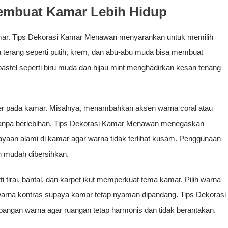
embuat Kamar Lebih Hidup
mar. Tips Dekorasi Kamar Menawan menyarankan untuk memilih
 terang seperti putih, krem, dan abu-abu muda bisa membuat
astel seperti biru muda dan hijau mint menghadirkan kesan tenang
 pada kamar. Misalnya, menambahkan aksen warna coral atau
p tanpa berlebihan. Tips Dekorasi Kamar Menawan menegaskan
aan alami di kamar agar warna tidak terlihat kusam. Penggunaan
n mudah dibersihkan.
ti tirai, bantal, dan karpet ikut memperkuat tema kamar. Pilih warna
warna kontras supaya kamar tetap nyaman dipandang. Tips Dekorasi
gan warna agar ruangan tetap harmonis dan tidak berantakan.