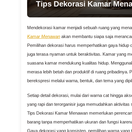
Tips Dekorasi Kamar Men
Mendekorasi kamar menjadi sebuah ruang yang mena
Kamar Menawan
akan membantu siapa saja merancang
Pemilihan dekorasi harus memperhatikan gaya hidup da
juga terasa nyaman untuk beraktivitas. Kamar yang m
suasana kamar mendukung kualitas hidup. Menggun
merasa lebih betah dan produktif di ruang pribadiny
berekspresi melalui warna, bentuk, dan tema yang dipil
Setiap detail dekorasi, mulai dari warna cat hingga a
yang rapi dan terorganisir juga memudahkan aktivitas se
Tips Dekorasi Kamar Menawan memerlukan perencanaa
barang tanpa memperhatikan ukuran dan fungsi karena
Gaya dekorasi yang konsisten, pemilihan warna yang 