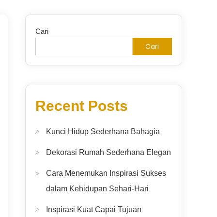
Cari
Cari
Recent Posts
Kunci Hidup Sederhana Bahagia
Dekorasi Rumah Sederhana Elegan
Cara Menemukan Inspirasi Sukses
dalam Kehidupan Sehari-Hari
Inspirasi Kuat Capai Tujuan