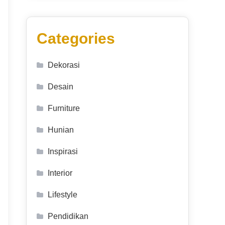
Categories
Dekorasi
Desain
Furniture
Hunian
Inspirasi
Interior
Lifestyle
Pendidikan