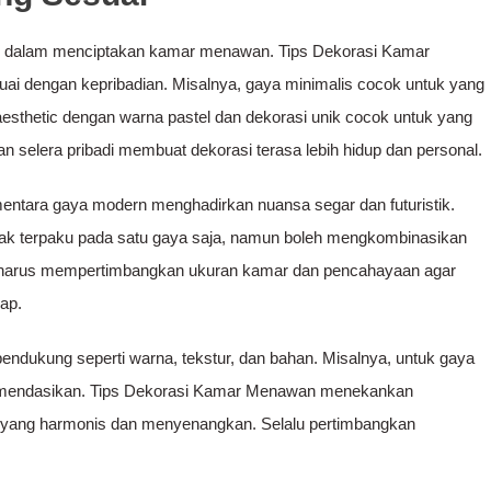
i dalam menciptakan kamar menawan. Tips Dekorasi Kamar
i dengan kepribadian. Misalnya, gaya minimalis cocok untuk yang
sthetic dengan warna pastel dan dekorasi unik cocok untuk yang
 selera pribadi membuat dekorasi terasa lebih hidup dan personal.
ntara gaya modern menghadirkan nuansa segar dan futuristik.
ak terpaku pada satu gaya saja, namun boleh mengkombinasikan
ga harus mempertimbangkan ukuran kamar dan pencahayaan agar
ap.
endukung seperti warna, tekstur, dan bahan. Misalnya, untuk gaya
ekomendasikan. Tips Dekorasi Kamar Menawan menekankan
a yang harmonis dan menyenangkan. Selalu pertimbangkan