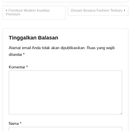
Navigasi
Furniture Modern Kualitas
Desain Busana Fashion Terbaru
Premium
pos
Tinggalkan Balasan
Alamat email Anda tidak akan dipublikasikan.
Ruas yang wajib
ditandai
*
Komentar
*
Nama
*