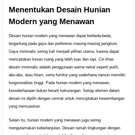
Menentukan Desain Hunian
Modern yang Menawan
Desain hunian modern yang menawan dapat berbeda-beda,
tergantung pada gaya dan preferensi masing-masing penghuni.
Gaya minimalis sering kali menjadi pilihan utama, karena dapat
menciptakan kesan ruang yang lebih luas dan rapi. Ciri khas
desain minimalis adalah penggunaan warna netral seperti putih,
abu-abu, atau hitam, serta furnitur yang sederhana namun memiliki
fungsionalitas tinggi. Pada hunian modern yang menawan,
kesederhanaan bukan berarti kekurangan. Setiap elemen dalam
desain ini dipilih dengan cermat untuk menciptakan keseimbangan
yang memuaskan.
Selain itu, hunian modern yang menawan juga sering
mengutamakan keberlanjutan. Desain ramah lingkungan dengan