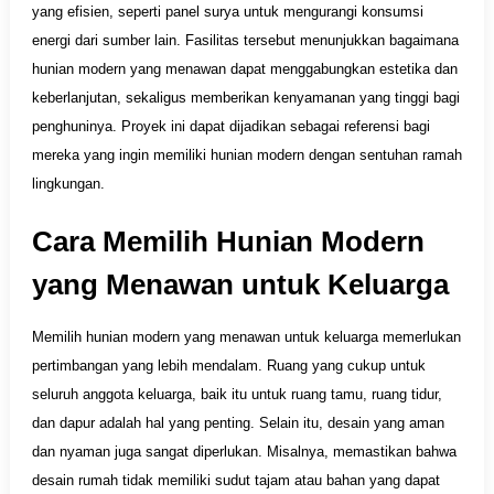
yang efisien, seperti panel surya untuk mengurangi konsumsi
energi dari sumber lain. Fasilitas tersebut menunjukkan bagaimana
hunian modern yang menawan dapat menggabungkan estetika dan
keberlanjutan, sekaligus memberikan kenyamanan yang tinggi bagi
penghuninya. Proyek ini dapat dijadikan sebagai referensi bagi
mereka yang ingin memiliki hunian modern dengan sentuhan ramah
lingkungan.
Cara Memilih Hunian Modern
yang Menawan untuk Keluarga
Memilih hunian modern yang menawan untuk keluarga memerlukan
pertimbangan yang lebih mendalam. Ruang yang cukup untuk
seluruh anggota keluarga, baik itu untuk ruang tamu, ruang tidur,
dan dapur adalah hal yang penting. Selain itu, desain yang aman
dan nyaman juga sangat diperlukan. Misalnya, memastikan bahwa
desain rumah tidak memiliki sudut tajam atau bahan yang dapat