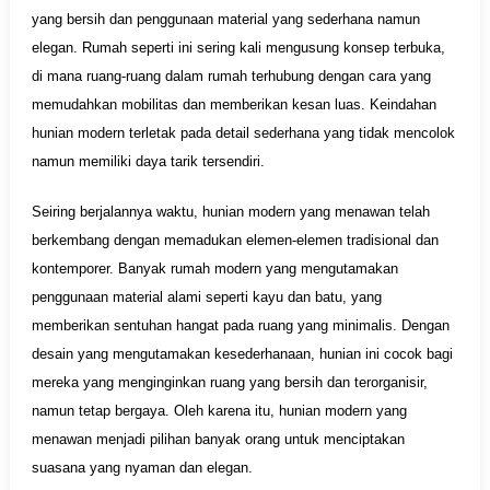
yang bersih dan penggunaan material yang sederhana namun
elegan. Rumah seperti ini sering kali mengusung konsep terbuka,
di mana ruang-ruang dalam rumah terhubung dengan cara yang
memudahkan mobilitas dan memberikan kesan luas. Keindahan
hunian modern terletak pada detail sederhana yang tidak mencolok
namun memiliki daya tarik tersendiri.
Seiring berjalannya waktu, hunian modern yang menawan telah
berkembang dengan memadukan elemen-elemen tradisional dan
kontemporer. Banyak rumah modern yang mengutamakan
penggunaan material alami seperti kayu dan batu, yang
memberikan sentuhan hangat pada ruang yang minimalis. Dengan
desain yang mengutamakan kesederhanaan, hunian ini cocok bagi
mereka yang menginginkan ruang yang bersih dan terorganisir,
namun tetap bergaya. Oleh karena itu, hunian modern yang
menawan menjadi pilihan banyak orang untuk menciptakan
suasana yang nyaman dan elegan.