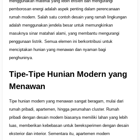
menggunakan material yang lebih efisien dan mengurangi
pemborosan energi adalah aspek penting dalam perencanaan
rumah modern. Salah satu contoh desain yang ramah lingkungan
adalah menggunakan jendela besar untuk memungkinkan
masuknya sinar matahari alami, yang membantu mengurangi
penggunaan listrik. Semua elemen ini berkontribusi untuk
menciptakan hunian yang menawan dan nyaman bagi
penghuninya.
Tipe-Tipe Hunian Modern yang
Menawan
Tipe hunian modern yang menawan sangat beragam, mulai dari
rumah pribadi, apartemen, hingga perumahan cluster. Rumah
pribadi dengan desain modern biasanya memiliki lahan yang lebih
luas, memberikan kebebasan untuk bereksperimen dengan desain
eksterior dan interior. Sementara itu, apartemen modern