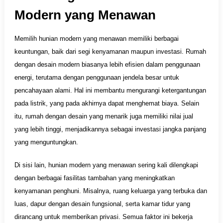
Modern yang Menawan
Memilih hunian modern yang menawan memiliki berbagai
keuntungan, baik dari segi kenyamanan maupun investasi. Rumah
dengan desain modern biasanya lebih efisien dalam penggunaan
energi, terutama dengan penggunaan jendela besar untuk
pencahayaan alami. Hal ini membantu mengurangi ketergantungan
pada listrik, yang pada akhirnya dapat menghemat biaya. Selain
itu, rumah dengan desain yang menarik juga memiliki nilai jual
yang lebih tinggi, menjadikannya sebagai investasi jangka panjang
yang menguntungkan.
Di sisi lain, hunian modern yang menawan sering kali dilengkapi
dengan berbagai fasilitas tambahan yang meningkatkan
kenyamanan penghuni. Misalnya, ruang keluarga yang terbuka dan
luas, dapur dengan desain fungsional, serta kamar tidur yang
dirancang untuk memberikan privasi. Semua faktor ini bekerja