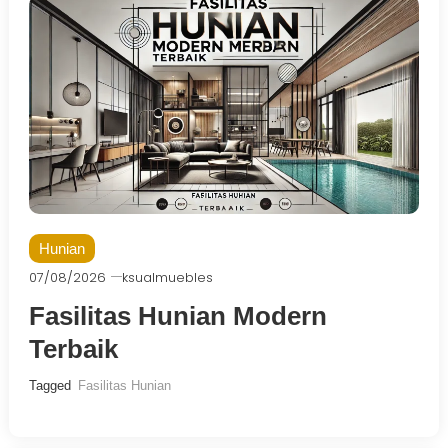
Hunian
07/08/2026
ksualmuebles
Fasilitas Hunian Modern
Terbaik
Tagged
Fasilitas Hunian