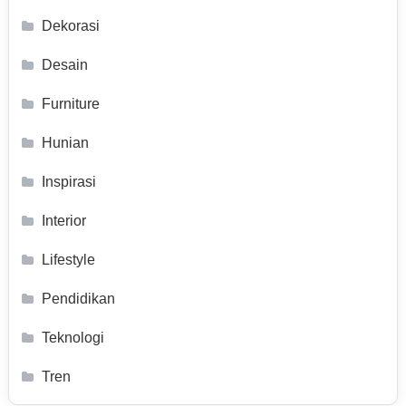
Dekorasi
Desain
Furniture
Hunian
Inspirasi
Interior
Lifestyle
Pendidikan
Teknologi
Tren