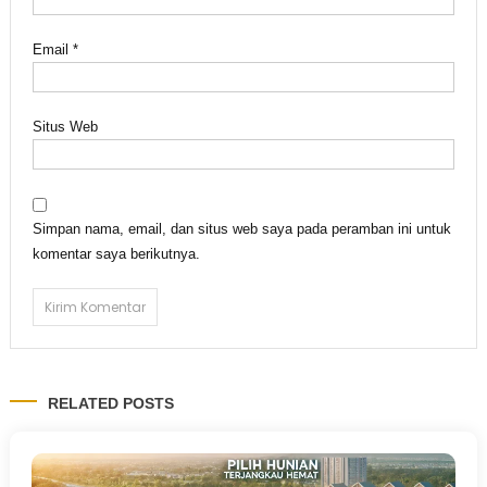
Email
*
Situs Web
Simpan nama, email, dan situs web saya pada peramban ini untuk
komentar saya berikutnya.
RELATED POSTS