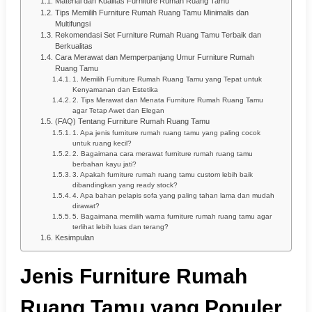
Material dan Kualitas Furniture Rumah Ruang Tamu
Tips Memilih Furniture Rumah Ruang Tamu Minimalis dan
Multifungsi
Rekomendasi Set Furniture Rumah Ruang Tamu Terbaik dan
Berkualitas
Cara Merawat dan Memperpanjang Umur Furniture Rumah
Ruang Tamu
1. Memilih Furniture Rumah Ruang Tamu yang Tepat untuk
Kenyamanan dan Estetika
2. Tips Merawat dan Menata Furniture Rumah Ruang Tamu
agar Tetap Awet dan Elegan
(FAQ) Tentang Furniture Rumah Ruang Tamu
1. Apa jenis furniture rumah ruang tamu yang paling cocok
untuk ruang kecil?
2. Bagaimana cara merawat furniture rumah ruang tamu
berbahan kayu jati?
3. Apakah furniture rumah ruang tamu custom lebih baik
dibandingkan yang ready stock?
4. Apa bahan pelapis sofa yang paling tahan lama dan mudah
dirawat?
5. Bagaimana memilih warna furniture rumah ruang tamu agar
terlihat lebih luas dan terang?
Kesimpulan
Jenis Furniture Rumah
Ruang Tamu yang Populer