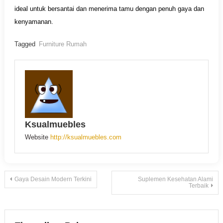
ideal untuk bersantai dan menerima tamu dengan penuh gaya dan
kenyamanan.
Tagged
Furniture Rumah
Ksualmuebles
Website
http://ksualmuebles.com
Navigasi
Gaya Desain Modern Terkini
Suplemen Kesehatan Alami
Terbaik
pos