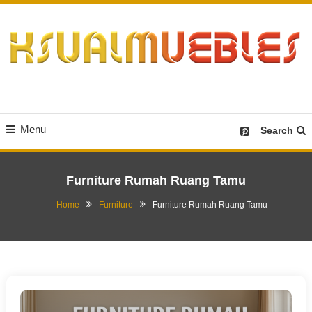
Skip
To
Content
Desain Furniture yang Menginspirasi
Ksualmuebles.com
Menu
Search
Furniture Rumah Ruang Tamu
Home
Furniture
Furniture Rumah Ruang Tamu