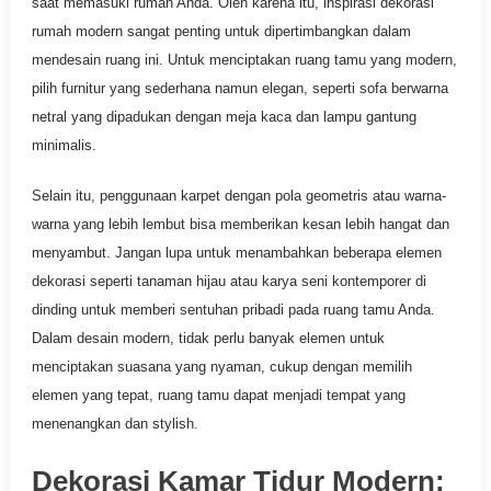
saat memasuki rumah Anda. Oleh karena itu, inspirasi dekorasi
rumah modern sangat penting untuk dipertimbangkan dalam
mendesain ruang ini. Untuk menciptakan ruang tamu yang modern,
pilih furnitur yang sederhana namun elegan, seperti sofa berwarna
netral yang dipadukan dengan meja kaca dan lampu gantung
minimalis.
Selain itu, penggunaan karpet dengan pola geometris atau warna-
warna yang lebih lembut bisa memberikan kesan lebih hangat dan
menyambut. Jangan lupa untuk menambahkan beberapa elemen
dekorasi seperti tanaman hijau atau karya seni kontemporer di
dinding untuk memberi sentuhan pribadi pada ruang tamu Anda.
Dalam desain modern, tidak perlu banyak elemen untuk
menciptakan suasana yang nyaman, cukup dengan memilih
elemen yang tepat, ruang tamu dapat menjadi tempat yang
menenangkan dan stylish.
Dekorasi Kamar Tidur Modern: