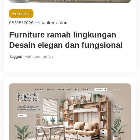
Furniture
08/08/2026
ksualmuebles
Furniture ramah lingkungan
Desain elegan dan fungsional
Tagged
Furniture ramah