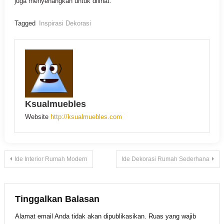
juga menyenangkan untuk dilihat.
Tagged
Inspirasi Dekorasi
Ksualmuebles
Website
http://ksualmuebles.com
Navigasi
Ide Interior Rumah Modern
Ide Dekorasi Rumah Sederhana
pos
Tinggalkan Balasan
Alamat email Anda tidak akan dipublikasikan.
Ruas yang wajib