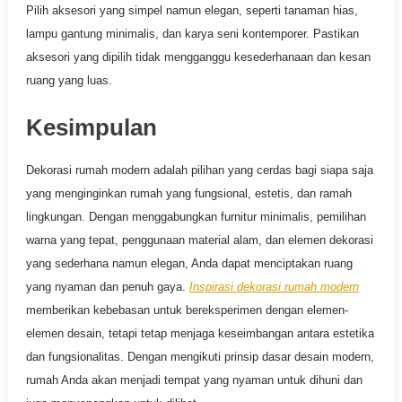
Pilih aksesori yang simpel namun elegan, seperti tanaman hias,
lampu gantung minimalis, dan karya seni kontemporer. Pastikan
aksesori yang dipilih tidak mengganggu kesederhanaan dan kesan
ruang yang luas.
Kesimpulan
Dekorasi rumah modern adalah pilihan yang cerdas bagi siapa saja
yang menginginkan rumah yang fungsional, estetis, dan ramah
lingkungan. Dengan menggabungkan furnitur minimalis, pemilihan
warna yang tepat, penggunaan material alam, dan elemen dekorasi
yang sederhana namun elegan, Anda dapat menciptakan ruang
yang nyaman dan penuh gaya.
Inspirasi dekorasi rumah modern
memberikan kebebasan untuk bereksperimen dengan elemen-
elemen desain, tetapi tetap menjaga keseimbangan antara estetika
dan fungsionalitas. Dengan mengikuti prinsip dasar desain modern,
rumah Anda akan menjadi tempat yang nyaman untuk dihuni dan