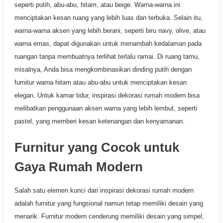
seperti putih, abu-abu, hitam, atau beige. Warna-warna ini
menciptakan kesan ruang yang lebih luas dan terbuka. Selain itu,
warna-warna aksen yang lebih berani, seperti biru navy, olive, atau
warna emas, dapat digunakan untuk menambah kedalaman pada
ruangan tanpa membuatnya terlihat terlalu ramai. Di ruang tamu,
misalnya, Anda bisa mengkombinasikan dinding putih dengan
furnitur warna hitam atau abu-abu untuk menciptakan kesan
elegan. Untuk kamar tidur, inspirasi dekorasi rumah modern bisa
melibatkan penggunaan aksen warna yang lebih lembut, seperti
pastel, yang memberi kesan ketenangan dan kenyamanan.
Furnitur yang Cocok untuk
Gaya Rumah Modern
Salah satu elemen kunci dari inspirasi dekorasi rumah modern
adalah furnitur yang fungsional namun tetap memiliki desain yang
menarik. Furnitur modern cenderung memiliki desain yang simpel,