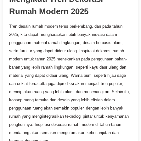
Rumah Modern 2025
Tren desain rumah modern terus berkembang, dan pada tahun
2025, kita dapat mengharapkan lebih banyak inovasi dalam
penggunaan material ramah lingkungan, desain berbasis alam,
serta furnitur yang dapat didaur ulang. Inspirasi dekorasi rumah
modern untuk tahun 2025 menekankan pada penggunaan bahan-
bahan yang lebih ramah lingkungan, seperti kayu daur ulang dan
material yang dapat didaur ulang. Warna bumi seperti hijau sage
dan coklat terracotta juga diprediksi akan menjadi tren populer,
menciptakan ruang yang lebih alami dan menenangkan. Selain itu,
konsep ruang terbuka dan desain yang lebih efisien dalam
penggunaan ruang akan semakin populer, dengan lebih banyak
rumah yang mengintegrasikan teknologi pintar untuk kenyamanan
penghuninya. Inspirasi dekorasi rumah modern di tahun-tahun
mendatang akan semakin mengutamakan keberlanjutan dan
harmoni dengan alam.