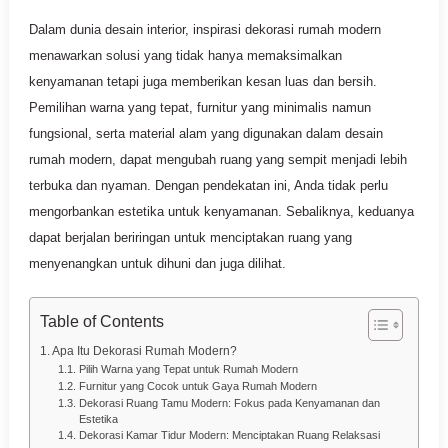
Dalam dunia desain interior, inspirasi dekorasi rumah modern
menawarkan solusi yang tidak hanya memaksimalkan
kenyamanan tetapi juga memberikan kesan luas dan bersih.
Pemilihan warna yang tepat, furnitur yang minimalis namun
fungsional, serta material alam yang digunakan dalam desain
rumah modern, dapat mengubah ruang yang sempit menjadi lebih
terbuka dan nyaman. Dengan pendekatan ini, Anda tidak perlu
mengorbankan estetika untuk kenyamanan. Sebaliknya, keduanya
dapat berjalan beriringan untuk menciptakan ruang yang
menyenangkan untuk dihuni dan juga dilihat.
Table of Contents
Apa Itu Dekorasi Rumah Modern?
Pilih Warna yang Tepat untuk Rumah Modern
Furnitur yang Cocok untuk Gaya Rumah Modern
Dekorasi Ruang Tamu Modern: Fokus pada Kenyamanan dan
Estetika
Dekorasi Kamar Tidur Modern: Menciptakan Ruang Relaksasi