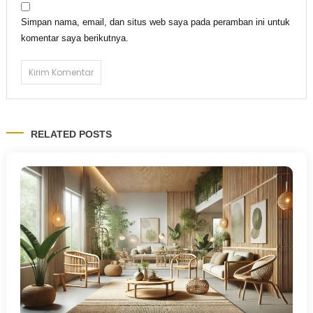
Simpan nama, email, dan situs web saya pada peramban ini untuk
komentar saya berikutnya.
RELATED POSTS