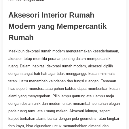
Aksesori Interior Rumah
Modern yang Mempercantik
Rumah
Meskipun dekorasi rumah modern mengutamakan kesederhanaan,
aksesori tetap memiliki peranan penting dalam mempercantik
ruang. Dalam inspirasi dekorasi rumah modern, aksesori dipilih
dengan sangat hati-hati agar tidak mengganggu kesan minimalis,
tetapi justru menambah keindahan dan fungsi ruangan. Tanaman
hias seperti monstera atau pohon kaktus dapat memberikan kesan
alami yang menyegarkan. Pilih lampu gantung atau lampu meja
dengan desain unik dan modern untuk menambah sentuhan elegan
pada ruang tamu atau ruang makan. Aksesori lainnya, seperti
karpet berbahan alami, bantal dengan pola geometris, atau bingkai
foto kayu, bisa digunakan untuk menambahkan dimensi dan