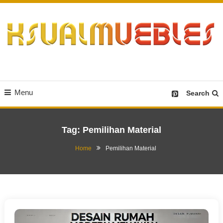
Skip
To
Content
Desain Furniture yang Menginspirasi
Ksualmuebles.com
Menu
Search
Tag:
Pemilihan Material
Home
Pemilihan Material