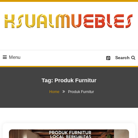
Skip
To
Content
Desain Furniture yang Menginspirasi
Ksualmuebles.com
Menu
Search
Tag:
Produk Furnitur
Home
Produk Furnitur