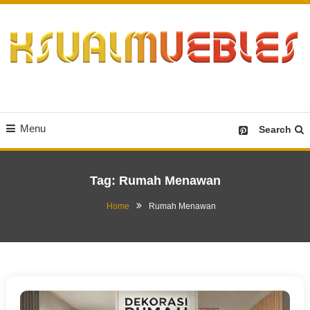
Skip
To
Content
Desain Furniture yang Menginspirasi
Ksualmuebles.com
Menu
Search
Tag:
Rumah Menawan
Home
Rumah Menawan