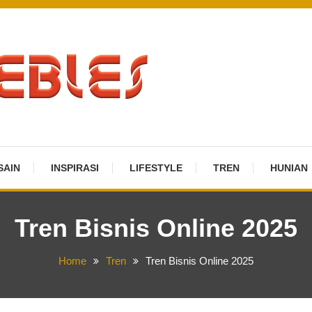
SAIN
INSPIRASI
LIFESTYLE
TREN
HUNIAN
Tren Bisnis Online 2025
Home
Tren
Tren Bisnis Online 2025