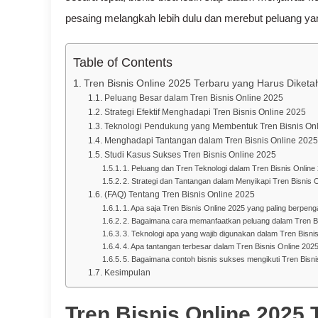
pesaing melangkah lebih dulu dan merebut peluang ya
Table of Contents
Tren Bisnis Online 2025 Terbaru yang Harus Diketa
Peluang Besar dalam Tren Bisnis Online 2025
Strategi Efektif Menghadapi Tren Bisnis Online 2025
Teknologi Pendukung yang Membentuk Tren Bisnis On
Menghadapi Tantangan dalam Tren Bisnis Online 2025
Studi Kasus Sukses Tren Bisnis Online 2025
1. Peluang dan Tren Teknologi dalam Tren Bisnis Online
2. Strategi dan Tantangan dalam Menyikapi Tren Bisnis 
(FAQ) Tentang Tren Bisnis Online 2025
1. Apa saja Tren Bisnis Online 2025 yang paling berpen
2. Bagaimana cara memanfaatkan peluang dalam Tren Bi
3. Teknologi apa yang wajib digunakan dalam Tren Bisni
4. Apa tantangan terbesar dalam Tren Bisnis Online 202
5. Bagaimana contoh bisnis sukses mengikuti Tren Bisni
Kesimpulan
Tren Bisnis Online 2025 