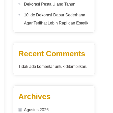
Dekorasi Pesta Ulang Tahun
10 Ide Dekorasi Dapur Sederhana
Agar Terlihat Lebih Rapi dan Estetik
Recent Comments
Tidak ada komentar untuk ditampilkan.
Archives
Agustus 2026