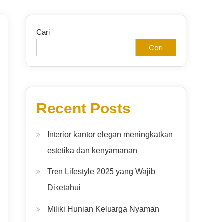
Cari
Cari
Recent Posts
Interior kantor elegan meningkatkan
estetika dan kenyamanan
Tren Lifestyle 2025 yang Wajib
Diketahui
Miliki Hunian Keluarga Nyaman