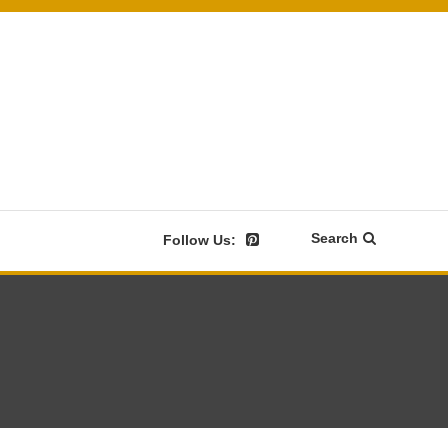
Search
Follow Us: