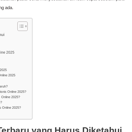
ng ada.
hui
line 2025
 2025
Online 2025
garuh?
snis Online 2025?
s Online 2025?
5?
s Online 2025?
Terbaru yang Harus Diketahui