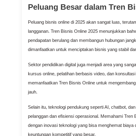
Peluang Besar dalam Tren Bi
Peluang bisnis online di 2025 akan sangat luas, ter
langganan. Tren Bisnis Online 2025 menunjukkan bah
pendapatan berulang dan membangun hubungan jangka 
dimanfaatkan untuk menciptakan bisnis yang stabil dan
Sektor pendidikan digital juga menjadi area yang sang
kursus online, pelatihan berbasis video, dan konsultasi
memanfaatkan Tren Bisnis Online untuk mengembangk
jauh.
Selain itu, teknologi pendukung seperti AI, chatbot,
pelanggan dan efisiensi operasional. Memahami Tren B
dengan inovasi teknologi yang bisa menghemat biaya
keuntungan kompetitif yang besar.