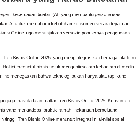
seperti kecerdasan buatan (AI) yang membantu personalisasi
akan AI untuk memahami kebutuhan konsumen secara tepat dan
Bisnis Online juga menunjukkan semakin populernya penggunaan
.
m Tren Bisnis Online 2025, yang mengintegrasikan berbagai platform
Hal ini menuntut bisnis untuk mengoptimalkan kehadiran di media
s Online menegaskan bahwa teknologi bukan hanya alat, tapi kunci
kungan juga masuk dalam daftar Tren Bisnis Online 2025. Konsumen
nis yang mengadopsi praktik ramah lingkungan berpeluang
inggi. Tren Bisnis Online menuntut integrasi nilai-nilai sosial