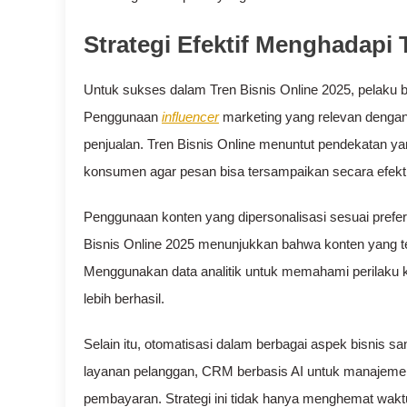
Strategi Efektif Menghadapi 
Untuk sukses dalam Tren Bisnis Online 2025, pelaku bi
Penggunaan
influencer
marketing yang relevan denga
penjualan. Tren Bisnis Online menuntut pendekatan ya
konsumen agar pesan bisa tersampaikan secara efekti
Penggunaan konten yang dipersonalisasi sesuai prefere
Bisnis Online 2025 menunjukkan bahwa konten yang te
Menggunakan data analitik untuk memahami perila
lebih berhasil.
Selain itu, otomatisasi dalam berbagai aspek bisnis sa
layanan pelanggan, CRM berbasis AI untuk manajemen
pembayaran. Strategi ini tidak hanya menghemat wak