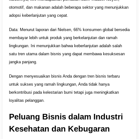
otomotif, dan makanan adalah beberapa sektor yang menunjukkan
adopsi keberlanjutan yang cepat.
Data: Menurut laporan dari Nielsen, 66% konsumen global bersedia
membayar lebih untuk produk yang berkelanjutan dan ramah
lingkungan. Ini menunjukkan bahwa keberlanjutan adalah salah
satu tren utama dalam bisnis yang dapat membawa kesuksesan
jangka panjang.
Dengan menyesuaikan bisnis Anda dengan tren bisnis terbaru
untuk sukses yang ramah lingkungan, Anda tidak hanya
berkontribusi pada kelestarian bumi tetapi juga meningkatkan
loyalitas pelanggan.
Peluang Bisnis dalam Industri
Kesehatan dan Kebugaran