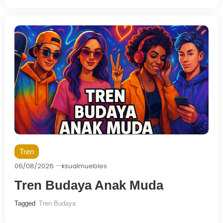
Tren
06/08/2026
ksualmuebles
Tren Budaya Anak Muda
Tagged
Tren Budaya