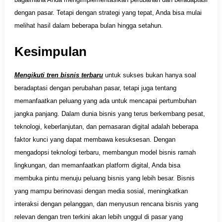
dengan pasar. Tetapi dengan strategi yang tepat, Anda bisa mulai
melihat hasil dalam beberapa bulan hingga setahun.
Kesimpulan
Mengikuti tren bisnis terbaru
untuk sukses bukan hanya soal
beradaptasi dengan perubahan pasar, tetapi juga tentang
memanfaatkan peluang yang ada untuk mencapai pertumbuhan
jangka panjang. Dalam dunia bisnis yang terus berkembang pesat,
teknologi, keberlanjutan, dan pemasaran digital adalah beberapa
faktor kunci yang dapat membawa kesuksesan. Dengan
mengadopsi teknologi terbaru, membangun model bisnis ramah
lingkungan, dan memanfaatkan platform digital, Anda bisa
membuka pintu menuju peluang bisnis yang lebih besar. Bisnis
yang mampu berinovasi dengan media sosial, meningkatkan
interaksi dengan pelanggan, dan menyusun rencana bisnis yang
relevan dengan tren terkini akan lebih unggul di pasar yang