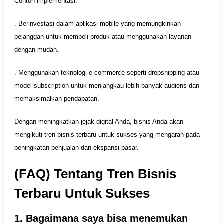
Contoh implementasi:
. Berinvestasi dalam aplikasi mobile yang memungkinkan
pelanggan untuk membeli produk atau menggunakan layanan
dengan mudah.
. Menggunakan teknologi e-commerce seperti dropshipping atau
model subscription untuk menjangkau lebih banyak audiens dan
memaksimalkan pendapatan.
Dengan meningkatkan jejak digital Anda, bisnis Anda akan
mengikuti tren bisnis terbaru untuk sukses yang mengarah pada
peningkatan penjualan dan ekspansi pasar.
(FAQ) Tentang Tren Bisnis
Terbaru Untuk Sukses
1. Bagaimana saya bisa menemukan