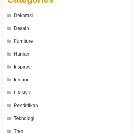
Dekorasi
Desain
Furniture
Hunian
Inspirasi
Interior
Lifestyle
Pendidikan
Teknologi
Tren