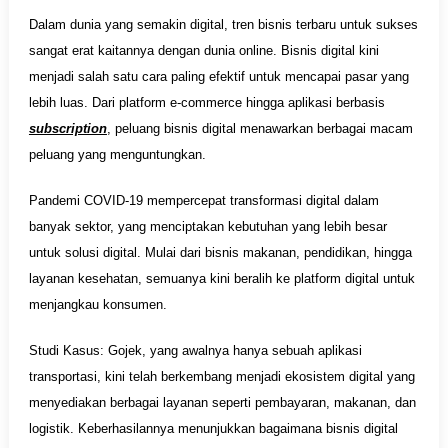
Dalam dunia yang semakin digital, tren bisnis terbaru untuk sukses
sangat erat kaitannya dengan dunia online. Bisnis digital kini
menjadi salah satu cara paling efektif untuk mencapai pasar yang
lebih luas. Dari platform e-commerce hingga aplikasi berbasis
subscription
, peluang bisnis digital menawarkan berbagai macam
peluang yang menguntungkan.
Pandemi COVID-19 mempercepat transformasi digital dalam
banyak sektor, yang menciptakan kebutuhan yang lebih besar
untuk solusi digital. Mulai dari bisnis makanan, pendidikan, hingga
layanan kesehatan, semuanya kini beralih ke platform digital untuk
menjangkau konsumen.
Studi Kasus: Gojek, yang awalnya hanya sebuah aplikasi
transportasi, kini telah berkembang menjadi ekosistem digital yang
menyediakan berbagai layanan seperti pembayaran, makanan, dan
logistik. Keberhasilannya menunjukkan bagaimana bisnis digital