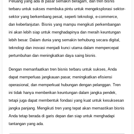
Peluang yang ada di pasar semakin beragam, dan tren bisnis
terbaru untuk sukses membuka pintu untuk mengeksplorasi sektor-
sektor yang berkembang pesat, seperti teknologi, e-commerce,
dan keberlanjutan. Bisnis yang mampu mengikuti perkembangan
ini akan lebih siap untuk menghadapinya dan meraih keuntungan
lebih besar. Dalam dunia yang semakin terhubung secara digital,
teknologi dan inovasi menjadi kunci utama dalam mempercepat
pertumbuhan dan meningkatkan daya saing bisnis.
Dengan memanfaatkan tren bisnis terbaru untuk sukses, Anda
dapat memperluas jangkauan pasar, meningkatkan efisiensi
operasional, dan memperkuat hubungan dengan pelanggan. Tren
ini tidak hanya memberikan keuntungan dalam jangka pendek,
tetapi juga dapat membentuk fondasi yang kuat untuk kesuksesan
jangka panjang. Mengikuti tren yang tepat akan memastikan bisnis
Anda tetap berada di garis depan dan siap untuk menghadapi
tantangan yang ada.