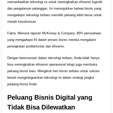
memanfaatkan teknologi ini untuk meningkatkan efisiensi logistik
dan pengalaman pelanggan. Ini menunjukkan bahwa bisnis yang
mengadopsi teknologi terbaru memiliki peluang lebih besar untuk
meraih kesuksesan.
Fakta: Menurut laporan McKinsey & Company, 80% perusahaan
yang mengadopsi AI dalam proses bisnis mereka mengalami
peningkatan produktivitas dan efisiensi.
Dengan berinvestasi dalam teknologi terbaru, Anda tidak hanya
bisa meningkatkan efisiensi operasional tetapi juga membuka
peluang bisnis baru. Mengikuti tren bisnis terbaru untuk sukses
berarti mengintegrasikan teknologi ini dalam strategi jangka
panjang bisnis Anda
Peluang Bisnis Digital yang
Tidak Bisa Dilewatkan