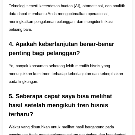
Teknologi seperti kecerdasan buatan (AI), otomatisasi, dan analitik
data dapat membantu Anda mengoptimalkan operasional,
meningkatkan pengalaman pelanggan, dan mengidentifikasi
peluang baru.
4. Apakah keberlanjutan benar-benar
penting bagi pelanggan?
Ya, banyak konsumen sekarang lebih memilih bisnis yang
menunjukkan komitmen terhadap keberlanjutan dan keberpihakan
pada lingkungan.
5. Seberapa cepat saya bisa melihat
hasil setelah mengikuti tren bisnis
terbaru?
Waktu yang dibutuhkan untuk melihat hasil bergantung pada
bagaimana Anda mengimplementasikan perubahan dan beradaptasi