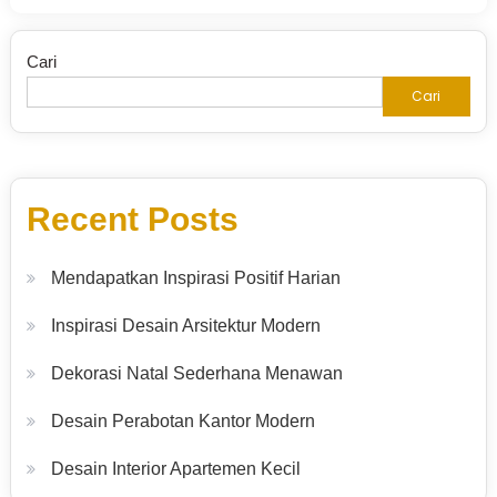
Cari
Cari
Recent Posts
Mendapatkan Inspirasi Positif Harian
Inspirasi Desain Arsitektur Modern
Dekorasi Natal Sederhana Menawan
Desain Perabotan Kantor Modern
Desain Interior Apartemen Kecil