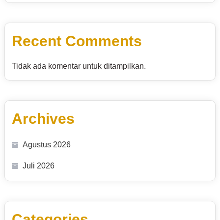
Recent Comments
Tidak ada komentar untuk ditampilkan.
Archives
Agustus 2026
Juli 2026
Categories