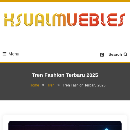
Skip
To
Content
Desain Furniture yang Menginspirasi
Ksualmuebles.com
Menu
Search
Tren Fashion Terbaru 2025
Home
Tren
Tren Fashion Terbaru 2025