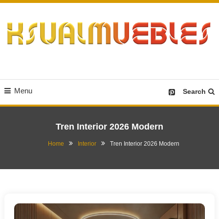
Skip
To
Content
Desain Furniture yang Menginspirasi
Ksualmuebles.com
Menu
Search
Tren Interior 2026 Modern
Home
Interior
Tren Interior 2026 Modern