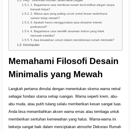
FAQ : Dekorasi Rumah Sederhana Elegan
1. Bagaimana cara membuat rumah kecil terlihat elegan tanpa
banyak biaya?
2. Warna apa yang paling cocok untuk kesan sederhana
namun tetap mewah?
3. Apakah harus menggunakan jasa desainer interior
profesional?
4. Bagaimana cara memilih tanaman indoor yang tidak
merusak estetika?
5. Apa kesalahan umum dalam mendekorasi rumah minimalis?
Kesimpulan
Memahami Filosofi Desain
Minimalis yang Mewah
Langkah pertama dimulai dengan menentukan skema warna netral
sebagai fondasi utama setiap ruangan. Warna seperti krem, abu-
abu muda, atau putih tulang selalu memberikan kesan sangat luas.
Anda bisa menambahkan aksen warna emas atau tembaga untuk
memberikan sentuhan kemewahan yang halus. Warna-warna ini
bekerja sangat baik dalam menciptakan atmosfer Dekorasi Rumah