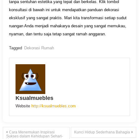
tanpa sentuhan estetika yang tepat dan berkelas. Klik tombol
konsultasi di bawah ini untuk mendapatkan panduan dekorasi
eksklusif yang sangat praktis. Mari kita transformasi setiap sudut
ruangan Anda menjadi mahakarya desain yang sangat memukau,
nyaman, dan tentu saja tetap sangat ramah anggaran.
Tagged
Dekorasi Rumah
Ksualmuebles
Website
http://ksualmuebles.com
Navigasi
Cara Menemukan Inspirasi
Kunci Hidup Sederhana Bahagia
Sukses dalam Kehidupan Sehari-