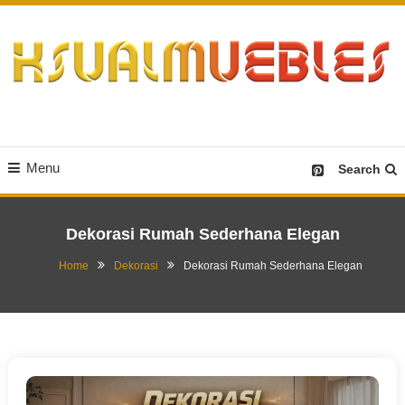
Skip
To
Content
Desain Furniture yang Menginspirasi
Ksualmuebles.com
Menu
Search
Dekorasi Rumah Sederhana Elegan
Home
Dekorasi
Dekorasi Rumah Sederhana Elegan