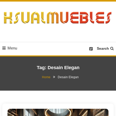
Skip
To
Content
Desain Furniture yang Menginspirasi
Ksualmuebles.com
Menu
Search
Tag:
Desain Elegan
Home
Desain Elegan