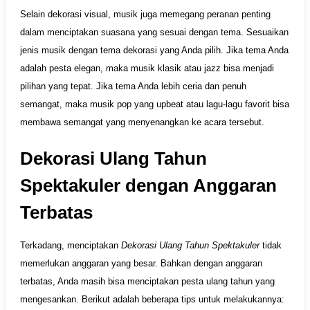
Selain dekorasi visual, musik juga memegang peranan penting
dalam menciptakan suasana yang sesuai dengan tema. Sesuaikan
jenis musik dengan tema dekorasi yang Anda pilih. Jika tema Anda
adalah pesta elegan, maka musik klasik atau jazz bisa menjadi
pilihan yang tepat. Jika tema Anda lebih ceria dan penuh
semangat, maka musik pop yang upbeat atau lagu-lagu favorit bisa
membawa semangat yang menyenangkan ke acara tersebut.
Dekorasi Ulang Tahun
Spektakuler dengan Anggaran
Terbatas
Terkadang, menciptakan
Dekorasi Ulang Tahun Spektakuler
tidak
memerlukan anggaran yang besar. Bahkan dengan anggaran
terbatas, Anda masih bisa menciptakan pesta ulang tahun yang
mengesankan. Berikut adalah beberapa tips untuk melakukannya: