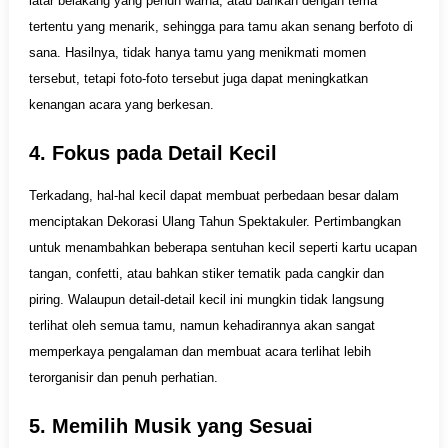
latar belakang yang penuh warna, atau bahkan dengan tema
tertentu yang menarik, sehingga para tamu akan senang berfoto di
sana. Hasilnya, tidak hanya tamu yang menikmati momen
tersebut, tetapi foto-foto tersebut juga dapat meningkatkan
kenangan acara yang berkesan.
4. Fokus pada Detail Kecil
Terkadang, hal-hal kecil dapat membuat perbedaan besar dalam
menciptakan
Dekorasi Ulang Tahun Spektakuler
. Pertimbangkan
untuk menambahkan beberapa sentuhan kecil seperti kartu ucapan
tangan, confetti, atau bahkan stiker tematik pada cangkir dan
piring. Walaupun detail-detail kecil ini mungkin tidak langsung
terlihat oleh semua tamu, namun kehadirannya akan sangat
memperkaya pengalaman dan membuat acara terlihat lebih
terorganisir dan penuh perhatian.
5. Memilih Musik yang Sesuai