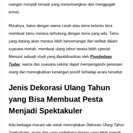
ruangan menjadi tempat yang menyenangkan dan menggugah
emosi.
Misalnya, balon dengan warna cerah atau tema tertentu bisa
membuat tamu merasa terhubung dengan tema yang ada. Tamu
yang datang akan merasa lebih bersemangat dan terlibat dalam
suasana meriah, membuat ulang tahun terasa lebih spesial.
Menurut sebuah studi yang dipublikasikan oleh
Psychology
Today
, warna dan suasana sekitar dapat mempengaruhi perasaan
orang dan meningkatkan kenangan positif terhadap acara tersebut.
Jenis Dekorasi Ulang Tahun
yang Bisa Membuat Pesta
Menjadi Spektakuler
Ada berbagai macam ide untuk menciptakan
Dekorasi Ulang Tahun
Spektakuler
, mulai dari yang sederhana hingga yang lebih mewah.