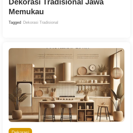
Dekorasi Tradisional Jawa
Memukau
Tagged
Dekorasi Tradisional
Dekorasi