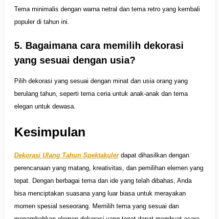
Tema minimalis dengan warna netral dan tema retro yang kembali
populer di tahun ini.
5. Bagaimana cara memilih dekorasi
yang sesuai dengan usia?
Pilih dekorasi yang sesuai dengan minat dan usia orang yang
berulang tahun, seperti tema ceria untuk anak-anak dan tema
elegan untuk dewasa.
Kesimpulan
Dekorasi Ulang Tahun Spektakuler
dapat dihasilkan dengan
perencanaan yang matang, kreativitas, dan pemilihan elemen yang
tepat. Dengan berbagai tema dan ide yang telah dibahas, Anda
bisa menciptakan suasana yang luar biasa untuk merayakan
momen spesial seseorang. Memilih tema yang sesuai dan
menambahkan elemen dekorasi yang tepat dapat membuat acara