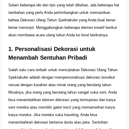
Selain beberapa ide dan tips yang telah dibahas, ada beberapa hal
tambahan yang perlu Anda pertimbangkan untuk memastikan
bahwa
Dekorasi Ulang Tahun Spektakuler
yang Anda buat benar-
benar menonjol. Menggabungkan beberapa elemen kreatif berikut
akan membawa acara ulang tahun Anda ke level berikutnya.
1. Personalisasi Dekorasi untuk
Menambah Sentuhan Pribadi
Salah satu cara terbaik untuk menciptakan
Dekorasi Ulang Tahun
Spektakuler
adalah dengan mempersonalisasi dekorasi tersebut
sesuai dengan karakter atau minat orang yang berulang tahun.
Misalnya, jika orang yang berulang tahun sangat suka seni, Anda
bisa menambahkan elemen dekorasi yang terinspirasi dari karya
seni mereka atau memiliki galeri kecil yang memamerkan karya-
karya mereka. Jika mereka suka traveling, Anda bisa
menambahkan dekorasi bertema dunia atau peta. Sentuhan