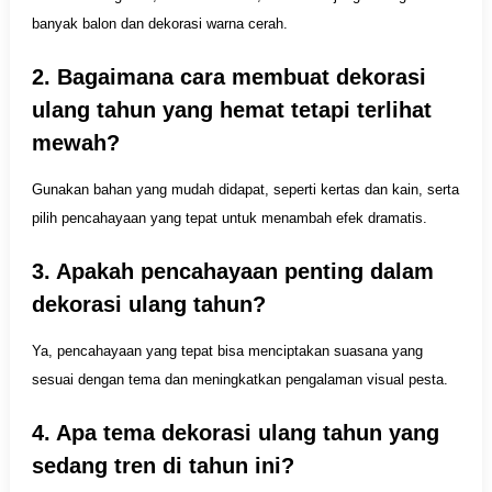
banyak balon dan dekorasi warna cerah.
2. Bagaimana cara membuat dekorasi
ulang tahun yang hemat tetapi terlihat
mewah?
Gunakan bahan yang mudah didapat, seperti kertas dan kain, serta
pilih pencahayaan yang tepat untuk menambah efek dramatis.
3. Apakah pencahayaan penting dalam
dekorasi ulang tahun?
Ya, pencahayaan yang tepat bisa menciptakan suasana yang
sesuai dengan tema dan meningkatkan pengalaman visual pesta.
4. Apa tema dekorasi ulang tahun yang
sedang tren di tahun ini?