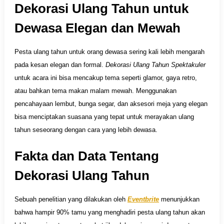
Dekorasi Ulang Tahun untuk
Dewasa Elegan dan Mewah
Pesta ulang tahun untuk orang dewasa sering kali lebih mengarah
pada kesan elegan dan formal.
Dekorasi Ulang Tahun Spektakuler
untuk acara ini bisa mencakup tema seperti glamor, gaya retro,
atau bahkan tema makan malam mewah. Menggunakan
pencahayaan lembut, bunga segar, dan aksesori meja yang elegan
bisa menciptakan suasana yang tepat untuk merayakan ulang
tahun seseorang dengan cara yang lebih dewasa.
Fakta dan Data Tentang
Dekorasi Ulang Tahun
Sebuah penelitian yang dilakukan oleh
Eventbrite
menunjukkan
bahwa hampir 90% tamu yang menghadiri pesta ulang tahun akan