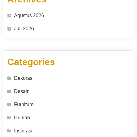
Agustus 2026
Juli 2026
Categories
Dekorasi
Desain
Furniture
Hunian
Inspirasi