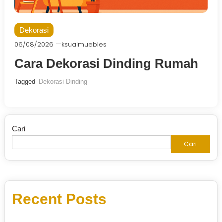
Dekorasi
06/08/2026
ksualmuebles
Cara Dekorasi Dinding Rumah
Tagged
Dekorasi Dinding
Cari
Cari
Recent Posts