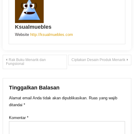
Ksualmuebles
Website
http://ksualmuebles.com
Navigasi
Rak Buku Menarik dan
Ciptakan Desain Produk Menarik
Fungsional
pos
Tinggalkan Balasan
Alamat email Anda tidak akan dipublikasikan.
Ruas yang wajib
ditandai
*
Komentar
*