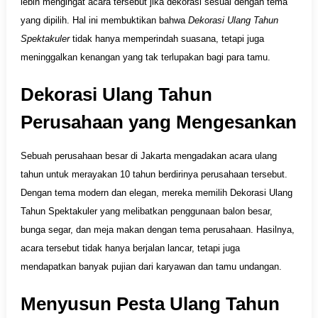
lebih mengingat acara tersebut jika dekorasi sesuai dengan tema
yang dipilih. Hal ini membuktikan bahwa
Dekorasi Ulang Tahun
Spektakuler
tidak hanya memperindah suasana, tetapi juga
meninggalkan kenangan yang tak terlupakan bagi para tamu.
Dekorasi Ulang Tahun
Perusahaan yang Mengesankan
Sebuah perusahaan besar di Jakarta mengadakan acara ulang
tahun untuk merayakan 10 tahun berdirinya perusahaan tersebut.
Dengan tema modern dan elegan, mereka memilih
Dekorasi Ulang
Tahun Spektakuler
yang melibatkan penggunaan balon besar,
bunga segar, dan meja makan dengan tema perusahaan. Hasilnya,
acara tersebut tidak hanya berjalan lancar, tetapi juga
mendapatkan banyak pujian dari karyawan dan tamu undangan.
Menyusun Pesta Ulang Tahun