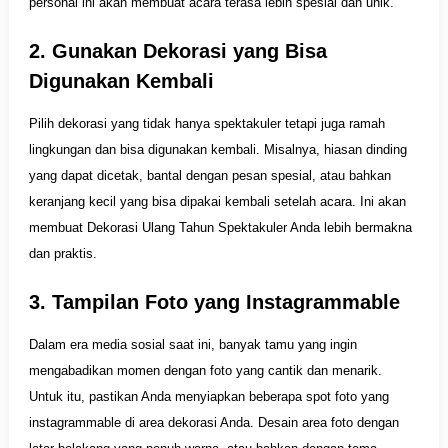
personal ini akan membuat acara terasa lebih spesial dan unik.
2. Gunakan Dekorasi yang Bisa
Digunakan Kembali
Pilih dekorasi yang tidak hanya spektakuler tetapi juga ramah
lingkungan dan bisa digunakan kembali. Misalnya, hiasan dinding
yang dapat dicetak, bantal dengan pesan spesial, atau bahkan
keranjang kecil yang bisa dipakai kembali setelah acara. Ini akan
membuat
Dekorasi Ulang Tahun Spektakuler
Anda lebih bermakna
dan praktis.
3. Tampilan Foto yang Instagrammable
Dalam era media sosial saat ini, banyak tamu yang ingin
mengabadikan momen dengan foto yang cantik dan menarik.
Untuk itu, pastikan Anda menyiapkan beberapa spot foto yang
instagrammable di area dekorasi Anda. Desain area foto dengan