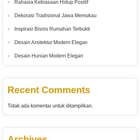
Rahasia Kebiasaan Hidup Positif
Dekorasi Tradisional Jawa Memukau
Inspirasi Bisnis Rumahan Terbukti
Desain Arsitektur Modern Elegan
Desain Hunian Modern Elegan
Recent Comments
Tidak ada komentar untuk ditampilkan.
Archives