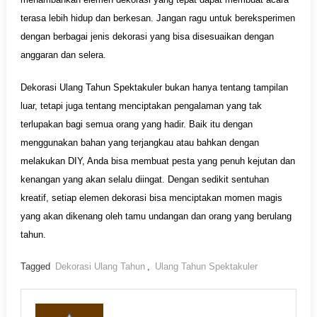
terasa lebih hidup dan berkesan. Jangan ragu untuk bereksperimen
dengan berbagai jenis dekorasi yang bisa disesuaikan dengan
anggaran dan selera.
Dekorasi Ulang Tahun Spektakuler bukan hanya tentang tampilan
luar, tetapi juga tentang menciptakan pengalaman yang tak
terlupakan bagi semua orang yang hadir. Baik itu dengan
menggunakan bahan yang terjangkau atau bahkan dengan
melakukan DIY, Anda bisa membuat pesta yang penuh kejutan dan
kenangan yang akan selalu diingat. Dengan sedikit sentuhan
kreatif, setiap elemen dekorasi bisa menciptakan momen magis
yang akan dikenang oleh tamu undangan dan orang yang berulang
tahun.
Tagged
Dekorasi Ulang Tahun
,
Ulang Tahun Spektakuler