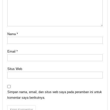
Nama
*
Email
*
Situs Web
Simpan nama, email, dan situs web saya pada peramban ini untuk
komentar saya berikutnya.