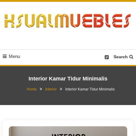
Skip
To
Content
Desain Furniture yang Menginspirasi
Ksualmuebles.com
Menu
Search
Interior Kamar Tidur Minimalis
Home
Interior
Interior Kamar Tidur Minimalis