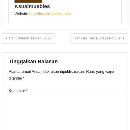
Ksualmuebles
Website
http://ksualmuebles.com
Navigasi
Tren Otomotif Terbaru 2025
Rahasia Tren Budaya Populer
pos
Tinggalkan Balasan
Alamat email Anda tidak akan dipublikasikan.
Ruas yang wajib
ditandai
*
Komentar
*