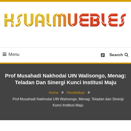
Skip
To
Content
Desain Furniture yang Menginspirasi
Ksualmuebles.com
Menu
Search
Prof Musahadi Nakhodai UIN Walisongo, Menag:
Teladan Dan Sinergi Kunci Institusi Maju
Home
Pendidikan
Prof Musahadi Nakhodai UIN Walisongo, Menag: Teladan dan Sinergi
Kunci Institusi Maju